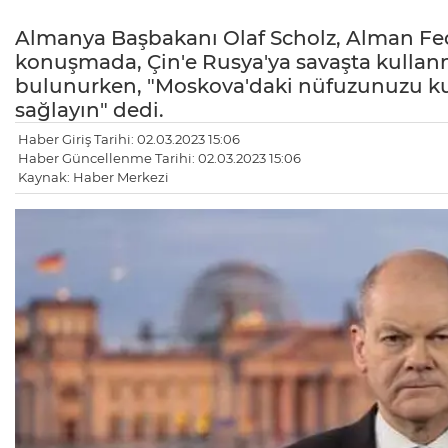
Almanya Başbakanı Olaf Scholz, Alman Fed
konuşmada, Çin'e Rusya'ya savaşta kullan
bulunurken, "Moskova'daki nüfuzunuzu kull
sağlayın" dedi.
Haber Giriş Tarihi: 02.03.2023 15:06
Haber Güncellenme Tarihi: 02.03.2023 15:06
Kaynak: Haber Merkezi