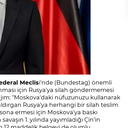
ederal Meclis
i'nde (Bundestag) önemli
anması için Rusya'ya silah göndermemesi
ajım: "Moskova'daki nüfuzunuzu kullanarak
Saldırgan Rusya'ya herhangi bir silah teslim
n sona ermesi için Moskova'ya baskı
 savaşın 1. yılında yayımladığı Çin’in
 12 maddelik belgeyi de olumlu