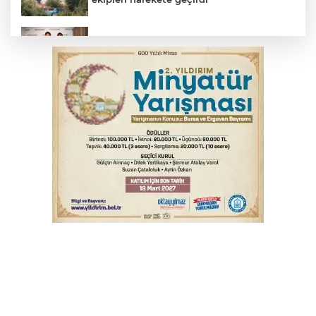
TOFAŞ Basketbol'da sağlık kontrolleri
başladı
Yargıtay’dan primle çalışanlara müjde
Bursa’da bugün hava nasıl olacak?
Osmangazi’de iş arayanlara destek