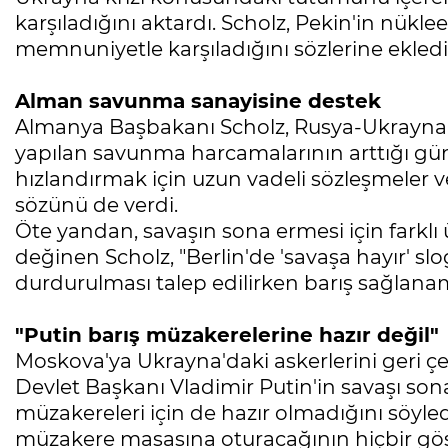
karşıladığını aktardı. Scholz, Pekin'in nükle
memnuniyetle karşıladığını sözlerine ekledi
Alman savunma sanayisine destek
Almanya Başbakanı Scholz, Rusya-Ukrayna 
yapılan savunma harcamalarının arttığı gü
hızlandırmak için uzun vadeli sözleşmeler v
sözünü de verdi.
Öte yandan, savaşın sona ermesi için farklı
değinen Scholz, "Berlin'de 'savaşa hayır' slo
durdurulması talep edilirken barış sağlanam
"Putin barış müzakerelerine hazır değil"
Moskova'ya Ukrayna'daki askerlerini geri çe
Devlet Başkanı Vladimir Putin'in savaşı son
müzakereleri için de hazır olmadığını söyle
müzakere masasına oturacağının hiçbir gös