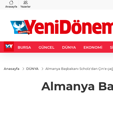
VND
GAU/TRY
3
%-0,22
0,0018
%0,36
6.666,51
%2,68
Anasayfa
Yazarlar
BURSA
GÜNCEL
DÜNYA
EKONOMİ
S
Anasayfa
DÜNYA
Almanya Başbakanı Scholz'dan Çin'e çağ
Almanya Baş