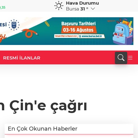
Hava Durumu
GBP
CHF
,35
64,4103
%0,42
59,0607
%0,85
Bursa
31 °
RESMİ İLANLAR
 Çin'e çağrı
En Çok Okunan Haberler