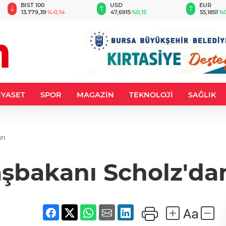
BIST 100
USD
EUR
13.779,39
%-0,14
47,6915
%0,15
55,1851
%0
İYASET
SPOR
MAGAZİN
TEKNOLOJİ
SAĞLIK
rı
bakanı Scholz'dan