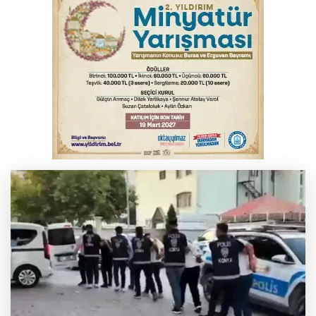
İnegöl’de yangın paniği! Apartmana
sıçrayan alevler söndürüldü
Serbest piyasada döviz fiyatları
Otomobil kanala uçtu: 2 yaralı