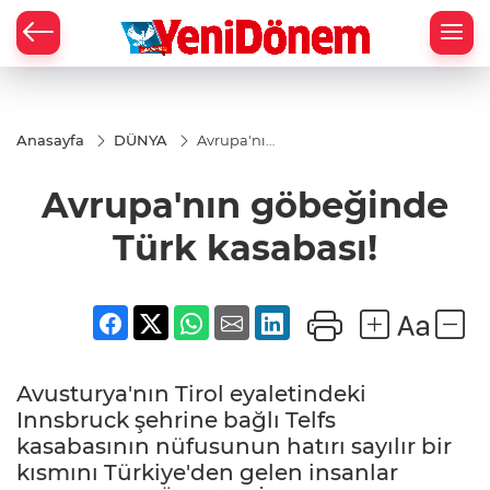
Zİ
Anasayfa
DÜNYA
Avrupa'nın
göbeğinde
Türk
Avrupa'nın göbeğinde
kasabası!
Türk kasabası!
Avusturya'nın Tirol eyaletindeki
Innsbruck şehrine bağlı Telfs
kasabasının nüfusunun hatırı sayılır bir
kısmını Türkiye'den gelen insanlar