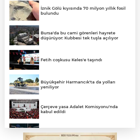
İznik Gölü kıyısında 70 milyon yıllık fosil
bulundu
Bursa'da bu cami görenleri hayrete
düşürüyor: Kubbesi tek tuşla açılıyor
Fetih coşkusu Keles'e taşındı
Büyükşehir Harmancık'ta da yolları
yeniliyor
Çerçeve yasa Adalet Komisyonu'nda
kabul edildi
Bursa’da yasa dışı bahis operasyonu: 3
kişi tutuklandı