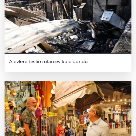
Alevlere teslim olan ev küle döndü