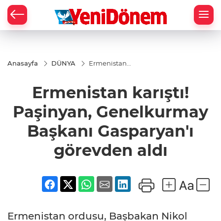
Zİ
Anasayfa
DÜNYA
Ermenistan
karıştı!
Paşinyan,
Ermenistan karıştı!
Genelkurmay
Başkanı
Gasparyan'ı
Paşinyan, Genelkurmay
görevden
aldı
Başkanı Gasparyan'ı
görevden aldı
Ermenistan ordusu, Başbakan Nikol