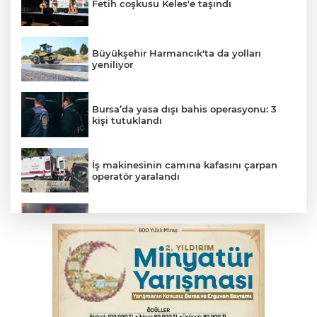
Fetih coşkusu Keles'e taşındı
Büyükşehir Harmancık'ta da yolları
yeniliyor
Bursa’da yasa dışı bahis operasyonu: 3
kişi tutuklandı
İş makinesinin camına kafasını çarpan
operatör yaralandı
İnegöl’de yangın paniği! Apartmana
sıçrayan alevler söndürüldü
Otomobil kanala uçtu: 2 yaralı