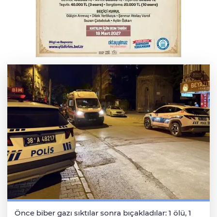
Bursa'da Mustafa Keser'den müzik ve
kahkaha dolu gece
Elektrik akımına kapılan işçi hayatını
kaybetti
Önce biber gazı sıktılar sonra bıçakladılar: 1 ölü, 1