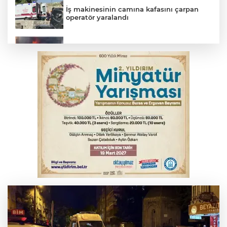
İş makinesinin camına kafasını çarpan
operatör yaralandı
İnegöl’de yangın paniği! Apartmana
sıçrayan alevler söndürüldü
Otomobil kanala uçtu: 2 yaralı
Bursa'da Mustafa Keser'den müzik ve
kahkaha dolu gece
Elektrik akımına kapılan işçi hayatını
kaybetti