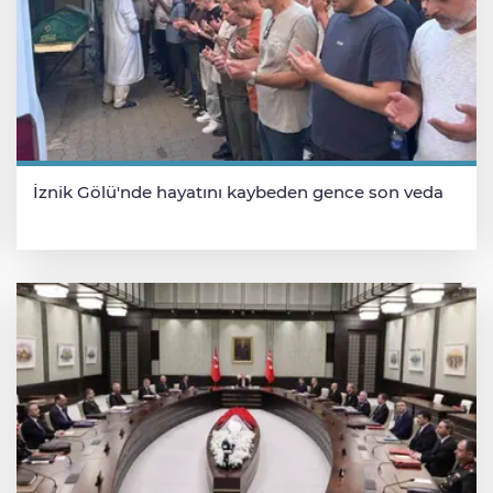
İznik Gölü'nde hayatını kaybeden gence son veda