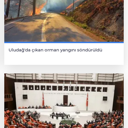
Uludağ'da çıkan orman yangını söndürüldü