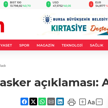
BIST 100
USD
EUR
13.798,82
%0,70
47,5752
%0,05
54,8177
%
İYASET
SPOR
MAGAZİN
TEKNOLOJİ
SAĞLIK
BD yalanladı
 asker açıklaması: