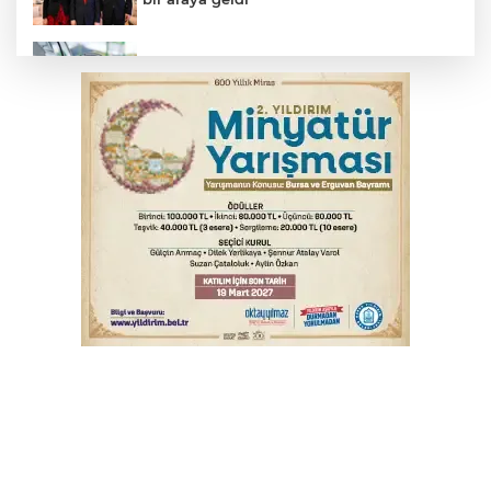
Benzine dev indirim! Pompaya fiyatlarına
yansıyacak mı?
YENİ Parti Genel Başkanı Özel'den
Çerçeve Yasa yorumu
Serbest piyasada döviz fiyatları
Serbest piyasada altın fiyatları...