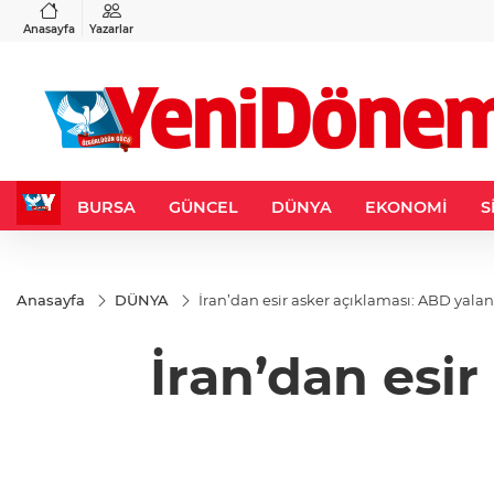
VND
GAU/TRY
6
%0,37
0,0018
%0,03
6.496,98
%0,07
Anasayfa
Yazarlar
BURSA
GÜNCEL
DÜNYA
EKONOMİ
S
Anasayfa
DÜNYA
İran’dan esir asker açıklaması: A
İran’dan esir