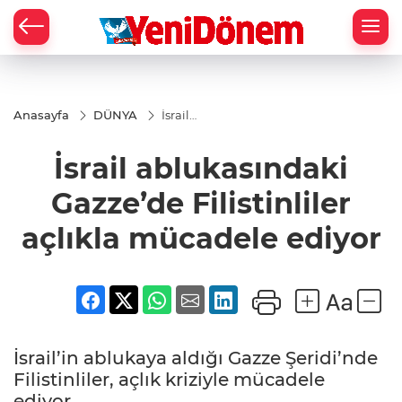
Zİ
Anasayfa
DÜNYA
İsrail
ablukasındaki
Gazze’de
İsrail ablukasındaki
Filistinliler
açlıkla
mücadele
Gazze’de Filistinliler
ediyor
açlıkla mücadele ediyor
İsrail’in ablukaya aldığı Gazze Şeridi’nde
Filistinliler, açlık kriziyle mücadele
ediyor.