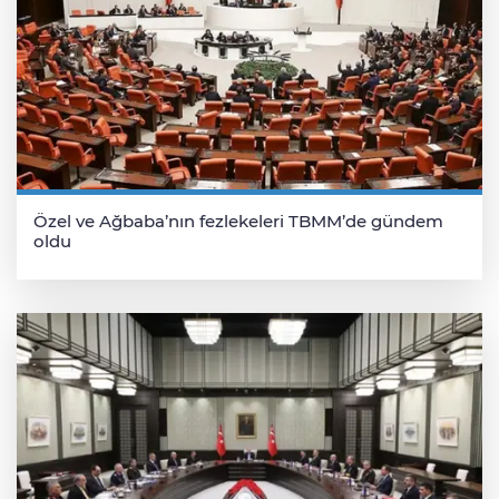
Özel ve Ağbaba’nın fezlekeleri TBMM’de gündem
oldu