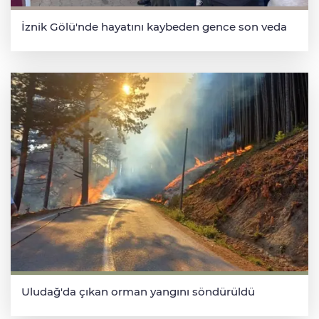
İznik Gölü'nde hayatını kaybeden gence son veda
Uludağ'da çıkan orman yangını söndürüldü