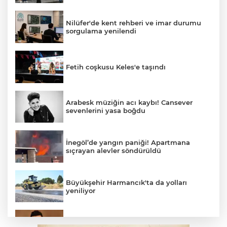
Nilüfer'de kent rehberi ve imar durumu
sorgulama yenilendi
Fetih coşkusu Keles'e taşındı
Arabesk müziğin acı kaybı! Cansever
sevenlerini yasa boğdu
İnegöl’de yangın paniği! Apartmana
sıçrayan alevler söndürüldü
Büyükşehir Harmancık'ta da yolları
yeniliyor
Elektrik akımına kapılan işçi hayatını