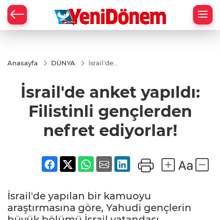
Zİ
Anasayfa
DÜNYA
İsrail'de
anket
yapıldı:
İsrail'de anket yapıldı:
Filistinli
gençlerden
nefret
Filistinli gençlerden
ediyorlar!
nefret ediyorlar!
İsrail'de yapılan bir kamuoyu
araştırmasına göre, Yahudi gençlerin
büyük bölümü İsrail vatandaşı