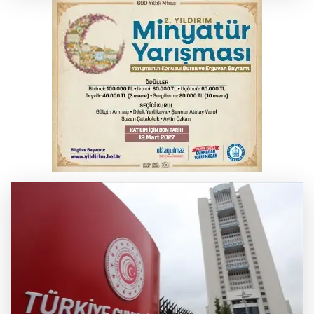
kaybetti
İş makinesinin camına kafasını çarpan
operatör yaralandı
Babasını ziyarete giderken kazada
hayatını kaybetti
İnegöl'de orman yangını; Havadan ve
karadan müdahale başlatıldı