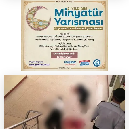
Osmangazi’de kaldırım işgaline geçit yok
YENİ Parti Genel Başkanı Özel'den
Çerçeve Yasa yorumu
MSB: YAŞ kararları devletimize ve
milletimize hayırlı olsun