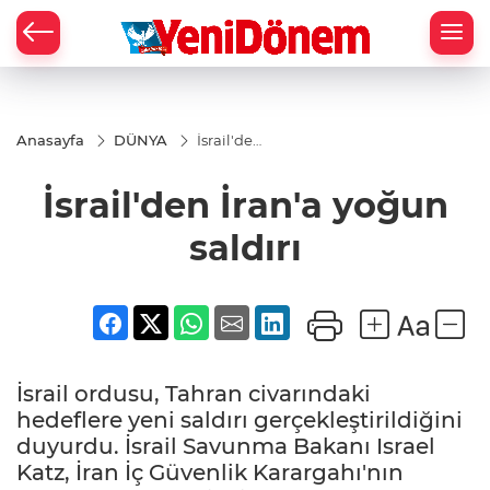
Zİ
Anasayfa
DÜNYA
İsrail'den
İran'a
yoğun
İsrail'den İran'a yoğun
saldırı
saldırı
İsrail ordusu, Tahran civarındaki
hedeflere yeni saldırı gerçekleştirildiğini
duyurdu. İsrail Savunma Bakanı Israel
Katz, İran İç Güvenlik Karargahı'nın