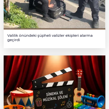
Valilik önündeki şüpheli valizler ekipleri alarma
geçirdi