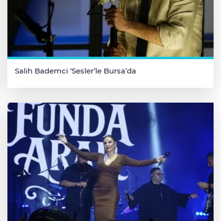
Salih Bademci ‘Sesler’le Bursa’da