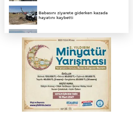
Babasını ziyarete giderken kazada
hayatını kaybetti
İnegöl'de orman yangını; Havadan ve
karadan müdahale başlatıldı
Beyaz Saray ile Taylor Swift arasında telif
savaşı
Bursa'da Mustafa Keser'den müzik ve
kahkaha dolu gece
Bursa'da binlerce kişi meteor yağmuru
için bir araya geldi