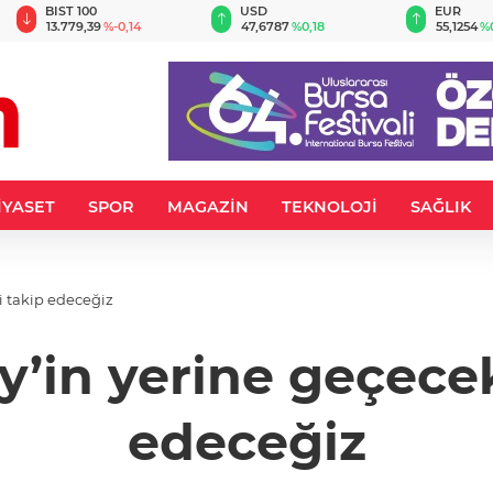
BIST 100
USD
EUR
13.779,39
%-0,14
47,6787
%0,18
55,1254
%
İYASET
SPOR
MAGAZİN
TEKNOLOJİ
SAĞLIK
i takip edeceğiz
y’in yerine geçece
edeceğiz