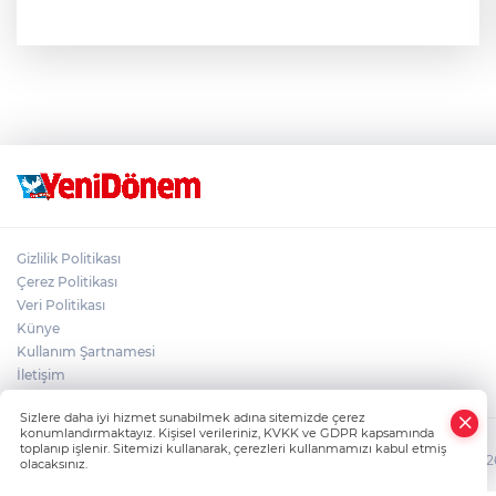
Gizlilik Politikası
Çerez Politikası
Veri Politikası
Künye
Kullanım Şartnamesi
İletişim
Sizlere daha iyi hizmet sunabilmek adına sitemizde çerez
konumlandırmaktayız. Kişisel verileriniz, KVKK ve GDPR kapsamında
toplanıp işlenir. Sitemizi kullanarak, çerezleri kullanmamızı kabul etmiş
HABER YAZILIMI
ve TURKTICARET.NET projesidir Copyright© 2006-2026 T
olacaksınız.