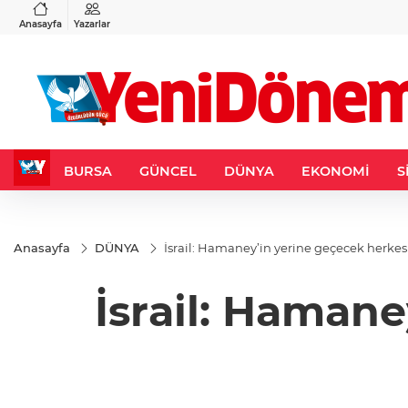
VND
GAU/TRY
3
%-0,22
0,0018
%0,32
6.660,55
%2,59
Anasayfa
Yazarlar
BURSA
GÜNCEL
DÜNYA
EKONOMİ
S
Anasayfa
DÜNYA
İsrail: Hamaney’in yerine geçecek herkes
İsrail: Hamane