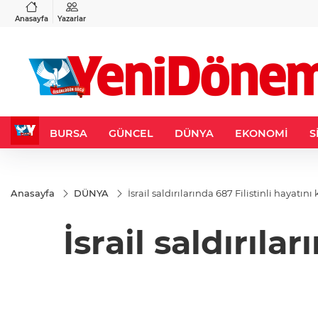
VND
GAU/TRY
6
%0,37
0,0018
%0,14
6.514,78
%0,29
Anasayfa
Yazarlar
BURSA
GÜNCEL
DÜNYA
EKONOMİ
S
Anasayfa
DÜNYA
İsrail saldırılarında 687 Filistinli hayatını
İsrail saldırıla