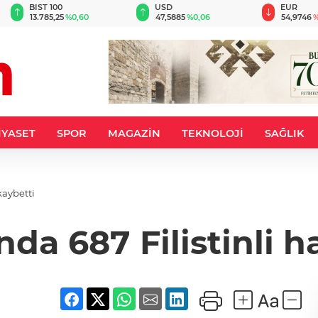
BIST 100
USD
EUR
13.785,25
%0,60
47,5885
%0,06
54,9746
%
İYASET
SPOR
MAGAZİN
TEKNOLOJİ
SAĞLIK
 kaybetti
rında 687 Filistinli 