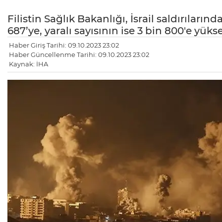
Filistin Sağlık Bakanlığı, İsrail saldırıların
687’ye, yaralı sayısının ise 3 bin 800'e yükse
Haber Giriş Tarihi: 09.10.2023 23:02
Haber Güncellenme Tarihi: 09.10.2023 23:02
Kaynak: İHA