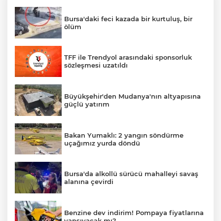
Bursa'daki feci kazada bir kurtuluş, bir
ölüm
TFF ile Trendyol arasındaki sponsorluk
sözleşmesi uzatıldı
Büyükşehir'den Mudanya'nın altyapısına
güçlü yatırım
Bakan Yumaklı: 2 yangın söndürme
uçağımız yurda döndü
Bursa'da alkollü sürücü mahalleyi savaş
alanına çevirdi
Benzine dev indirim! Pompaya fiyatlarına
yansıyacak mı?