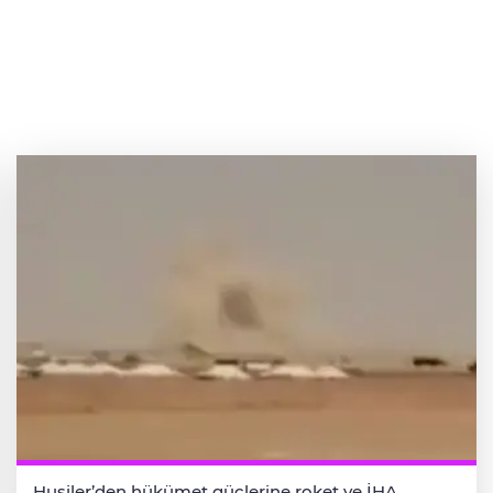
Husiler’den hükümet güçlerine roket ve İHA