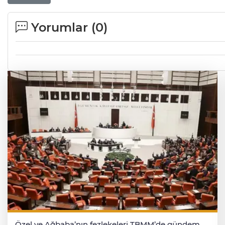
Yorumlar (
0
)
Özel ve Ağbaba’nın fezlekeleri TBMM’de gündem