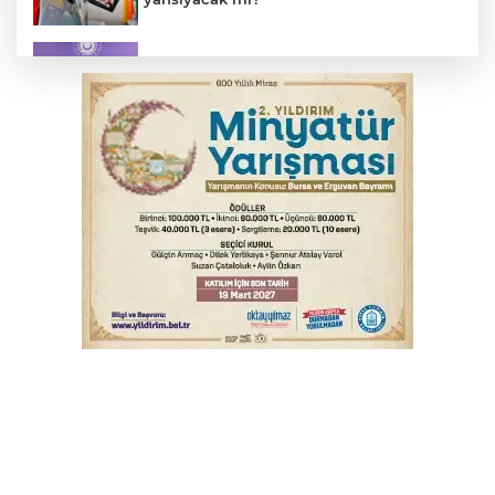
MSB: YAŞ kararları devletimize ve
milletimize hayırlı olsun
Serbest piyasada döviz fiyatları
Osmangazi’de kaldırım işgaline geçit yok
Serbest piyasada altın fiyatları...