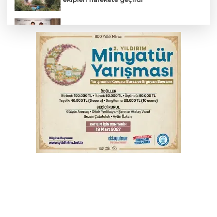
TOFAŞ Basketbol'da sağlık kontrolleri
başladı
Yargıtay’dan primle çalışanlara müjde
Bursa’da bugün hava nasıl olacak?
Osmangazi’de iş arayanlara destek