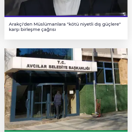
Arakçi'den Müslümanlara "kötü niyetli dış güçlere"
karşı birleşme çağrısı