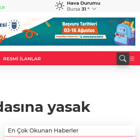
Hava Durumu
GBP
CHF
,31
64,3947
%0,39
59,0392
%0,82
Bursa
31 °
RESMİ İLANLAR
asına yasak
En Çok Okunan Haberler