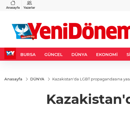
VND
GAU/TRY
3
%-0,22
0,0018
%0,32
6.661,88
%2,61
Anasayfa
Yazarlar
BURSA
GÜNCEL
DÜNYA
EKONOMİ
S
Anasayfa
DÜNYA
Kazakistan'da LGBT propagandasına yas
Kazakistan