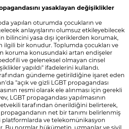
opagandasını yasaklayan değişiklikler
toda yapılan oturumda çocukların ve
gelecek anlayışlarını olumsuz etkileyebilecek
lin bilincini yasa dışı içeriklerden korumak,
 ilgili bir konudur. Toplumda çocukları ve
den koruma konusundaki artan endişeler
edofili ve geleneksel olmayan cinsel
ikler yapıldı" ifadelerini kullandı.
rafından gündeme getirildiğine işaret eden
an'da "açık ve gizli LGBT propagandası
sının resmi olarak ele alınması için gerekli
ayev, LGBT propagandası yapılmasının
tvekili tarafından önerildiğini belirterek,
n propagandanın net bir tanımı belirlenmiş
içi platformlarda ve telekomünikasyon
ir. Bu normlar hükümetin, uzmanlar ve sivil