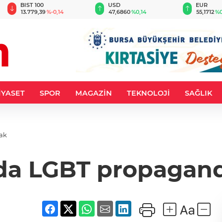
BIST 100
USD
EUR
13.779,39
%-0,14
47,6860
%0,14
55,1712
%0
İYASET
SPOR
MAGAZİN
TEKNOLOJİ
SAĞLIK
ak
'da LGBT propagand