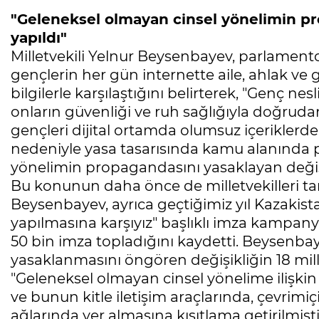
"Geleneksel olmayan cinsel yönelimin pr
yapıldı"
Milletvekili Yelnur Beysenbayev, parlamen
gençlerin her gün internette aile, ahlak ve 
bilgilerle karşılaştığını belirterek, "Genç nes
onların güvenliği ve ruh sağlığıyla doğrudan
gençleri dijital ortamda olumsuz içerikler
nedeniyle yasa tasarısında kamu alanında p
yönelimin propagandasını yasaklayan değişikl
Bu konunun daha önce de milletvekilleri ta
Beysenbayev, ayrıca geçtiğimiz yıl Kazakist
yapılmasına karşıyız" başlıklı imza kampanya
50 bin imza topladığını kaydetti. Beysenb
yasaklanmasını öngören değişikliğin 18 mille
"Geleneksel olmayan cinsel yönelime ilişki
ve bunun kitle iletişim araçlarında, çevrim
ağlarında yer almasına kısıtlama getirilmişt