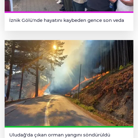
İznik Gölü'nde hayatını kaybeden gence son veda
Uludağ'da çıkan orman yangını söndürüldü