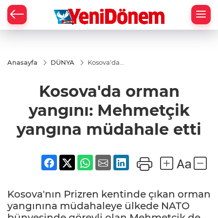
Zİ
Anasayfa
DÜNYA
Kosova'da
orman
yangını:
Kosova'da orman
Mehmetçik
yangına
müdahale
yangını: Mehmetçik
etti
yangına müdahale etti
Kosova'nın Prizren kentinde çıkan orman
yangınına müdahaleye ülkede NATO
bünyesinde görevli olan Mehmetçik de