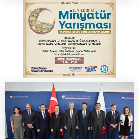
yansıyacak mı?
YENİ Parti Genel Başkanı Özel'den
Çerçeve Yasa yorumu
Serbest piyasada döviz fiyatları
Serbest piyasada altın fiyatları...