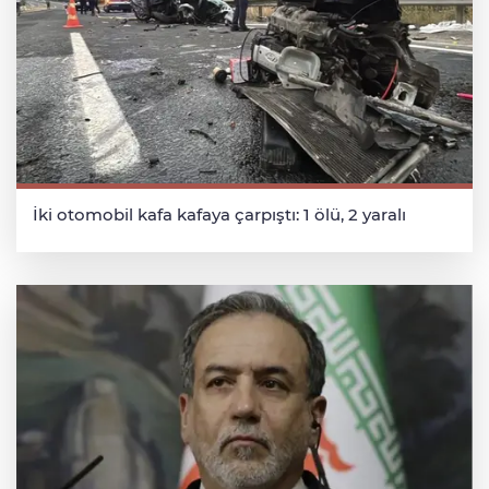
İki otomobil kafa kafaya çarpıştı: 1 ölü, 2 yaralı