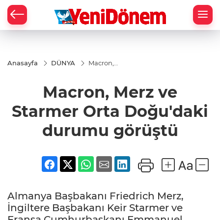
Zİ
Anasayfa
DÜNYA
Macron,
Merz ve
Starmer
Macron, Merz ve
Orta
Doğu'daki
durumu
Starmer Orta Doğu'daki
görüştü
durumu görüştü
Almanya Başbakanı Friedrich Merz,
İngiltere Başbakanı Keir Starmer ve
Fransa Cumhurbaşkanı Emmanuel