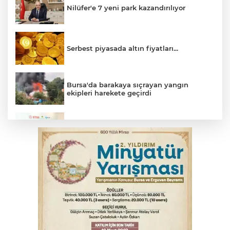
Nilüfer'e 7 yeni park kazandırılıyor
Serbest piyasada altın fiyatları...
Bursa'da barakaya sıçrayan yangın
ekipleri harekete geçirdi
Osmangazi’de iş arayanlara destek
TOFAŞ Basketbol'da sağlık kontrolleri
başladı
Yargıtay’dan primle çalışanlara müjde