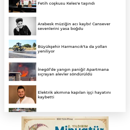
Fetih coşkusu Keles'e taşındı
Arabesk müziğin acı kaybı! Cansever
sevenlerini yasa boğdu
Büyükşehir Harmancık'ta da yolları
yeniliyor
İnegöl’de yangın paniği! Apartmana
sıçrayan alevler söndürüldü
Elektrik akımına kapılan işçi hayatını
kaybetti
Bursa’da bugün hava nasıl olacak?