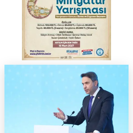
İş makinesinin camına kafasını çarpan
operatör yaralandı
Babasını ziyarete giderken kazada
hayatını kaybetti
İnegöl'de orman yangını; Havadan ve
karadan müdahale başlatıldı