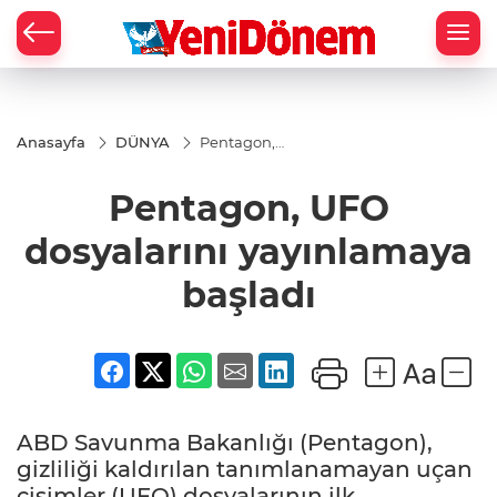
Zİ
Anasayfa
DÜNYA
Pentagon,
UFO
dosyalarını
Pentagon, UFO
yayınlamaya
başladı
dosyalarını yayınlamaya
başladı
ABD Savunma Bakanlığı (Pentagon),
gizliliği kaldırılan tanımlanamayan uçan
cisimler (UFO) dosyalarının ilk