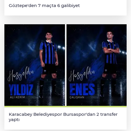
Göztepe'den 7 maçta 6 galibiyet
Karacabey Belediyespor Bursaspor'dan 2 transfer
yaptı