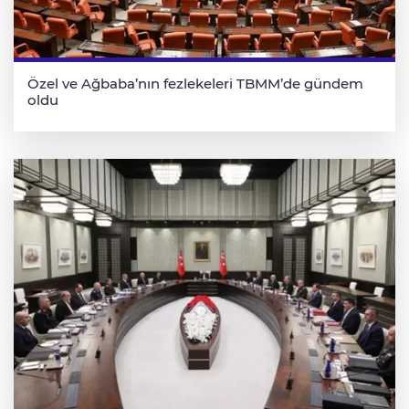
Özel ve Ağbaba’nın fezlekeleri TBMM’de gündem
oldu