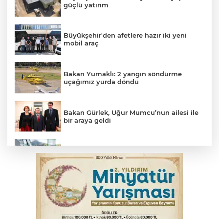
güçlü yatırım
Büyükşehir'den afetlere hazır iki yeni
mobil araç
Bakan Yumaklı: 2 yangın söndürme
uçağımız yurda döndü
Bakan Gürlek, Uğur Mumcu’nun ailesi ile
bir araya geldi
Benzine dev indirim! Pompaya fiyatlarına
yansıyacak mı?
YENİ Parti Genel Başkanı Özel'den
Çerçeve Yasa yorumu