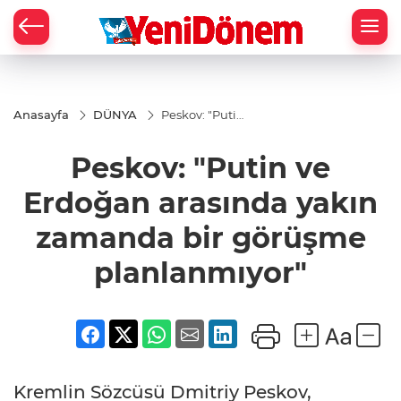
Zİ
Anasayfa
DÜNYA
Peskov: "Putin
ve Erdoğan
arasında
Peskov: "Putin ve
yakın
zamanda bir
görüşme
Erdoğan arasında yakın
planlanmıyor"
zamanda bir görüşme
planlanmıyor"
Kremlin Sözcüsü Dmitriy Peskov,