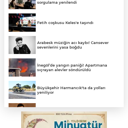
sorgulama yenilendi
Fetih coşkusu Keles'e taşındı
Arabesk müziğin acı kaybı! Cansever
sevenlerini yasa boğdu
İnegöl’de yangın paniği! Apartmana
sıçrayan alevler söndürüldü
Büyükşehir Harmancık'ta da yolları
yeniliyor
Elektrik akımına kapılan işçi hayatını
kaybetti