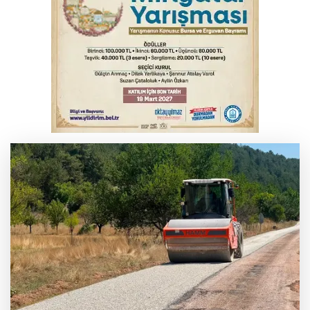
İş makinesinin camına kafasını çarpan
operatör yaralandı
Babasını ziyarete giderken kazada
hayatını kaybetti
İnegöl'de orman yangını; Havadan ve
karadan müdahale başlatıldı