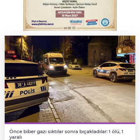
Bursa'da Mustafa Keser'den müzik ve
kahkaha dolu gece
Elektrik akımına kapılan işçi hayatını
kaybetti
Önce biber gazı sıktılar sonra bıçakladılar: 1 ölü, 1
yaralı