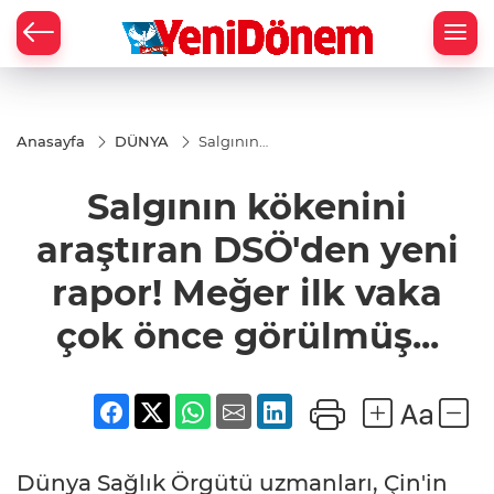
Zİ
Anasayfa
DÜNYA
Salgının
kökenini
araştıran
Salgının kökenini
DSÖ'den
yeni rapor!
Meğer ilk
araştıran DSÖ'den yeni
vaka çok
önce
rapor! Meğer ilk vaka
görülmüş...
çok önce görülmüş...
Dünya Sağlık Örgütü uzmanları, Çin'in