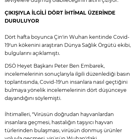
seviyelere düşmüş olabileceğinin altını çiziyor.
ÇIKIŞIYLA İLGİLİ DÖRT İHTİMAL ÜZERİNDE
DURULUYOR
Dört hafta boyunca Çin'in Wuhan kentinde Covid-
19'un kökenini araştıran Dünya Sağlık Örgütü ekibi,
bulgularını açıklamıştı.
DSÖ Heyet Başkanı Peter Ben Embarek,
incelemelerinin sonuçlarıyla ilgili düzenlediği basın
toplantısında, Covid-19'un insanlara nasıl geçtiğini
bulmaya yönelik incelemelerinin dört düşünceye
dayandığını söylemişti.
İhtimalleri, "Virüsün doğrudan hayvanlardan
insanlara geçmesi, hastalığın taşıyıcı hayvan
türlerinden bulaşması, virüsün donmuş ürünler
yoluyla geçmesi, virüsün Wuhan'daki