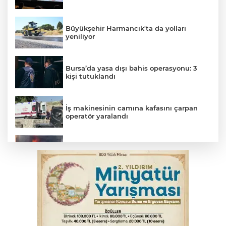
Büyükşehir Harmancık'ta da yolları
yeniliyor
Bursa’da yasa dışı bahis operasyonu: 3
kişi tutuklandı
İş makinesinin camına kafasını çarpan
operatör yaralandı
İnegöl’de yangın paniği! Apartmana
sıçrayan alevler söndürüldü
Otomobil kanala uçtu: 2 yaralı