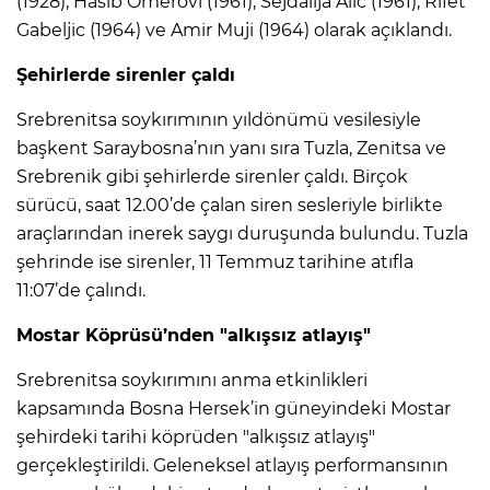
(1928), Hasib Omerovi (1961), Sejdalija Alic (1961), Rifet
Gabeljic (1964) ve Amir Muji (1964) olarak açıklandı.
Şehirlerde sirenler çaldı
Srebrenitsa soykırımının yıldönümü vesilesiyle
başkent Saraybosna’nın yanı sıra Tuzla, Zenitsa ve
Srebrenik gibi şehirlerde sirenler çaldı. Birçok
sürücü, saat 12.00’de çalan siren sesleriyle birlikte
araçlarından inerek saygı duruşunda bulundu. Tuzla
şehrinde ise sirenler, 11 Temmuz tarihine atıfla
11:07’de çalındı.
Mostar Köprüsü’nden "alkışsız atlayış"
Srebrenitsa soykırımını anma etkinlikleri
kapsamında Bosna Hersek’in güneyindeki Mostar
şehirdeki tarihi köprüden "alkışsız atlayış"
gerçekleştirildi. Geleneksel atlayış performansının