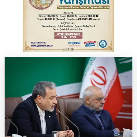
kahkaha dolu gece
İnegöl'de orman yangını; Havadan ve
karadan müdahale başlatıldı
Bursa'da korkutan kazada 4 yaralı