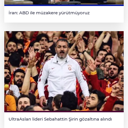
İran: ABD ile müzakere yürütmüyoruz
UltraAslan lideri Sebahattin Şirin gözaltına alındı