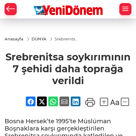
Zİ
Anasayfa
DÜNYA
Srebrenitsa
soykırımının
7 şehidi
Srebrenitsa soykırımının
daha
toprağa
verildi
7 şehidi daha toprağa
verildi
Bosna Hersek’te 1995’te Müslüman
Boşnaklara karşı gerçekleştirilen
Srebrenitsa soykırımında katledilen ve