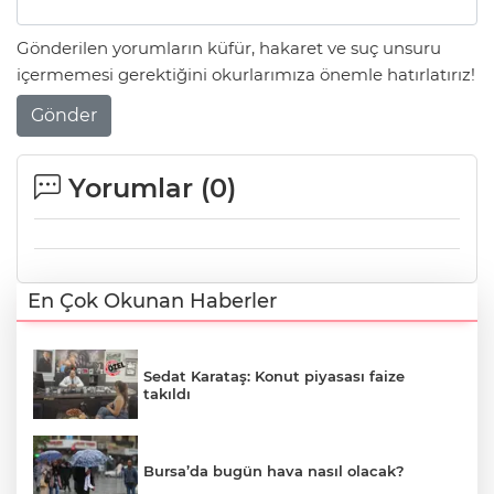
Gönderilen yorumların küfür, hakaret ve suç unsuru
içermemesi gerektiğini okurlarımıza önemle hatırlatırız!
Gönder
Yorumlar (
0
)
En Çok Okunan Haberler
Sedat Karataş: Konut piyasası faize
takıldı
Bursa’da bugün hava nasıl olacak?