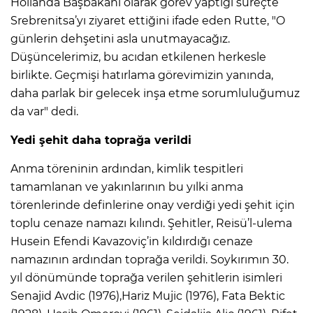
Hollanda Başbakanı olarak görev yaptığı süreçte
Srebrenitsa’yı ziyaret ettiğini ifade eden Rutte, "O
günlerin dehşetini asla unutmayacağız.
Düşüncelerimiz, bu acıdan etkilenen herkesle
birlikte. Geçmişi hatırlama görevimizin yanında,
daha parlak bir gelecek inşa etme sorumluluğumuz
da var" dedi.
Yedi şehit daha toprağa verildi
Anma töreninin ardından, kimlik tespitleri
tamamlanan ve yakınlarının bu yılki anma
törenlerinde definlerine onay verdiği yedi şehit için
toplu cenaze namazı kılındı. Şehitler, Reisü’l-ulema
Husein Efendi Kavazoviç’in kıldırdığı cenaze
namazının ardından toprağa verildi. Soykırımın 30.
yıl dönümünde toprağa verilen şehitlerin isimleri
Senajid Avdic (1976),Hariz Mujic (1976), Fata Bektic