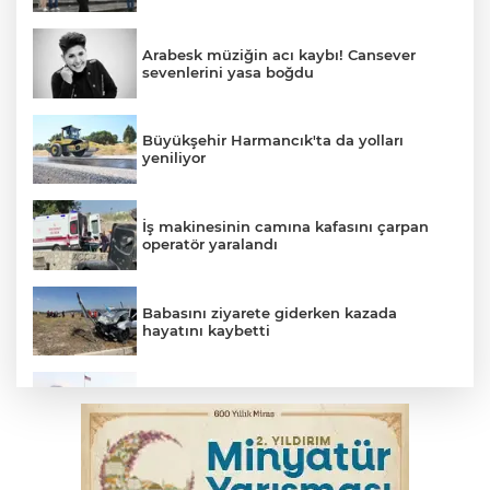
Arabesk müziğin acı kaybı! Cansever
sevenlerini yasa boğdu
Büyükşehir Harmancık'ta da yolları
yeniliyor
İş makinesinin camına kafasını çarpan
operatör yaralandı
Babasını ziyarete giderken kazada
hayatını kaybetti
Beyaz Saray ile Taylor Swift arasında telif
savaşı
Bursa'da Mustafa Keser'den müzik ve