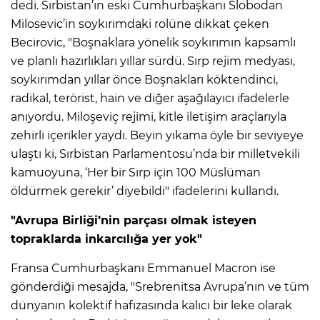
dedi. Sırbistan’ın eski Cumhurbaşkanı Slobodan
Milosevic’in soykırımdaki rolüne dikkat çeken
Becirovic, "Boşnaklara yönelik soykırımın kapsamlı
ve planlı hazırlıkları yıllar sürdü. Sırp rejim medyası,
soykırımdan yıllar önce Boşnakları köktendinci,
radikal, terörist, hain ve diğer aşağılayıcı ifadelerle
anıyordu. Miloşeviç rejimi, kitle iletişim araçlarıyla
zehirli içerikler yaydı. Beyin yıkama öyle bir seviyeye
ulaştı ki, Sırbistan Parlamentosu’nda bir milletvekili
kamuoyuna, ‘Her bir Sırp için 100 Müslüman
öldürmek gerekir’ diyebildi" ifadelerini kullandı.
"Avrupa Birliği’nin parçası olmak isteyen
topraklarda inkarcılığa yer yok"
Fransa Cumhurbaşkanı Emmanuel Macron ise
gönderdiği mesajda, "Srebrenitsa Avrupa’nın ve tüm
dünyanın kolektif hafızasında kalıcı bir leke olarak