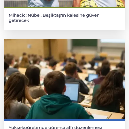
Mihacic: Nübel, Beşiktaş'ın kalesine güven
getirecek
Yükseköğretimde öğrenci affı düzenlemesi