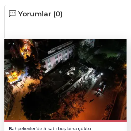
Yorumlar (
0
)
Bahçelievler’de 4 katlı boş bina çöktü