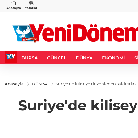
VND
GAU/TRY
6
%0,37
0,0018
%0,14
6.512,79
%0,26
Anasayfa
Yazarlar
BURSA
GÜNCEL
DÜNYA
EKONOMİ
S
Anasayfa
DÜNYA
Suriye'de kiliseye düzenlenen saldırıda en
Suriye'de kilise