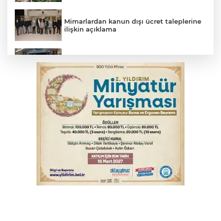
Mimarlardan kanun dışı ücret taleplerine
ilişkin açıklama
Başkan Aydın: Tüm imkanları sunuyoruz
Başkan Dalgıç: Denizler halkındır
Bursa’da bugün hava nasıl olacak?
Bursa'da kontrolden çıkan araç orta
refüje çıktı