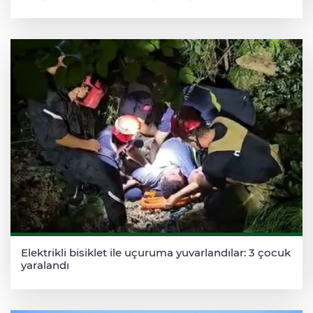
Elektrikli bisiklet ile uçuruma yuvarlandılar: 3 çocuk
yaralandı