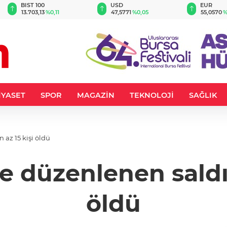
BIST 100
USD
EUR
13.703,13
%0,11
47,5771
%0,05
55,0570
%
İYASET
SPOR
MAGAZİN
TEKNOLOJİ
SAĞLIK
 az 15 kişi öldü
ye düzenlenen saldır
öldü