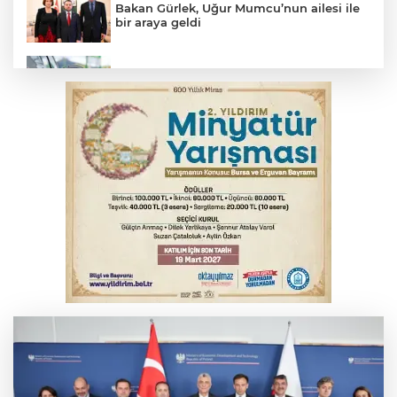
Bakan Gürlek, Uğur Mumcu’nun ailesi ile
bir araya geldi
Benzine dev indirim! Pompaya fiyatlarına
yansıyacak mı?
YENİ Parti Genel Başkanı Özel'den
Çerçeve Yasa yorumu
Serbest piyasada döviz fiyatları
Serbest piyasada altın fiyatları...