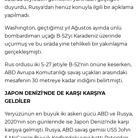
duyurdu, Rusya'dan henüz konuyla ilgili bir açıklama
yapılmadı.​​​​​​​
Washington, geçtiğimiz yıl Ağustos ayında ünlü
bombardıman uçağı B-52'yi Karadeniz üzerinde
uçurmuş ve bu sırada yine tehlikeli bir yakınlaşma
gerçekleşmişti.​​​​​​​
Rus ordusu iki S-27 jetiyle B-52'nin önüne keserken,
ABD Avrupa Komutanlığı savaş uçakları arasındaki
mesafenin 30 metreye kadar indiğini belirtmişti.​​​​​​​
JAPON DENİZİ'NDE DE KARŞI KARŞIYA
GELDİLER
Yeryüzünün en büyük iki askeri gücü ABD ve Rusya,
2020'nin son günlerinde ise Japon Denizi'nde karşı
karşıya gelmişti. Rusya, ABD savaş gemisi USS John
S McCain'in Büyük Körfez'deki sınır hattı Peter'dan