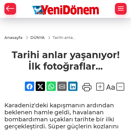
Zİ
Anasayfa
DÜNYA
Tarihi anlar
yaşanıyor!
İlk
Tarihi anlar yaşanıyor!
fotoğraflar...
İlk fotoğraflar...
Karadeniz'deki kapışmanın ardından
beklenen hamle geldi, havalanan
bombardıman uçakları tarihte bir ilki
gerçekleştirdi. Süper güçlerin kozlarını