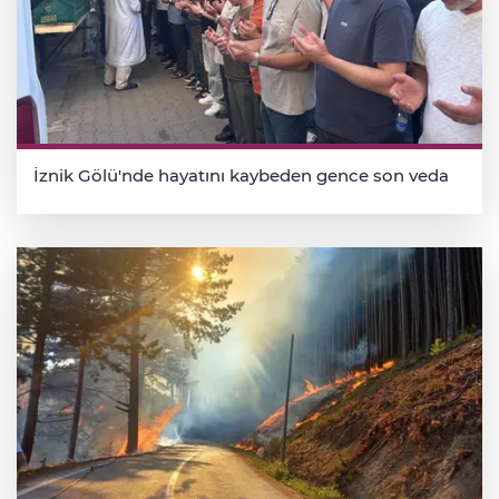
İznik Gölü'nde hayatını kaybeden gence son veda