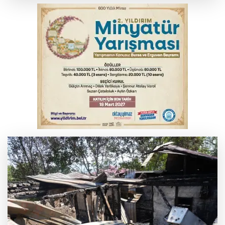
Fetih coşkusu Keles'e taşındı
İnegöl’de yangın paniği! Apartmana
sıçrayan alevler söndürüldü
6. Perseid Meteor Yağmuru Gözlem
Etkinliği Karacabey'de gökyüzü
tutkunlarını buluşturacak
Serbest piyasada döviz fiyatları