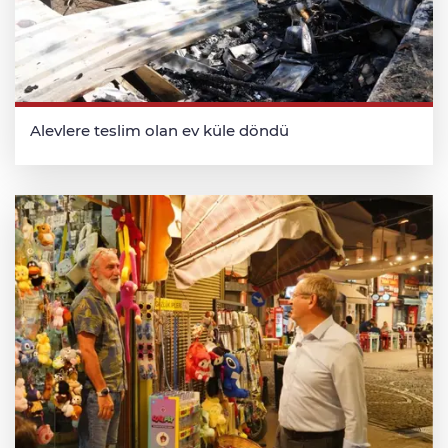
Alevlere teslim olan ev küle döndü