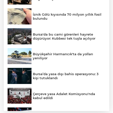
İznik Gölü kıyısında 70 milyon yıllık fosil
bulundu
Bursa'da bu cami görenleri hayrete
düşürüyor: Kubbesi tek tuşla açılıyor
Büyükşehir Harmancık'ta da yolları
yeniliyor
Bursa’da yasa dışı bahis operasyonu: 3
kişi tutuklandı
Çerçeve yasa Adalet Komisyonu'nda
kabul edildi