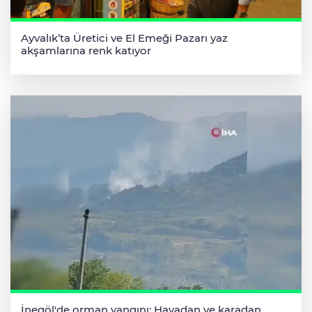
Ayvalık’ta Üretici ve El Emeği Pazarı yaz
akşamlarına renk katıyor
İnegöl'de orman yangını; Havadan ve karadan