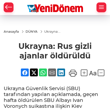
Zİ
Anasayfa
DÜNYA
Ukrayna:
Rus gizli
ajanlar
Ukrayna: Rus gizli
öldürüldü
ajanlar öldürüldü
Ukrayna Güvenlik Servisi (SBU)
tarafından yapılan açıklamada, geçen
hafta öldürülen SBU Albayı Ivan
Voronych suikastına ilişkin Kiev