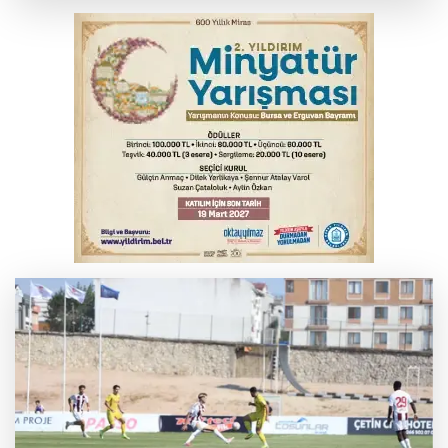
Bursa’da yasa dışı bahis operasyonu: 3
kişi tutuklandı
İnegöl’de yangın paniği! Apartmana
sıçrayan alevler söndürüldü
Elektrik akımına kapılan işçi hayatını
kaybetti
Serbest piyasada döviz fiyatları