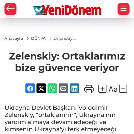
Zİ
Anasayfa
DÜNYA
Zelenskiy:
Ortaklarımız
bize
Zelenskiy: Ortaklarımız
güvence
veriyor
bize güvence veriyor
Ukrayna Devlet Başkanı Volodimir
Zelenskiy, "ortaklarının", Ukrayna'nın
yardım almaya devam edeceği ve
kimsenin Ukrayna'yı terk etmeyeceği