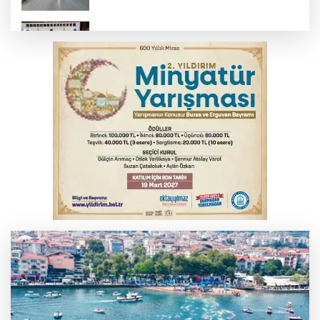
Suça sürüklenen çocuk yasası TBMM'de
kabul edildi
Kar maskeleriyle araç soyan 5 şüpheli
tutuklandı
Bursa’da samanlık alevlere teslim oldu
Yükseköğretim Kanununda değişiklik
Resmi Gazete'de