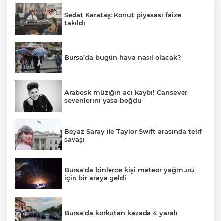
Sedat Karataş: Konut piyasası faize
takıldı
Bursa’da bugün hava nasıl olacak?
Arabesk müziğin acı kaybı! Cansever
sevenlerini yasa boğdu
Beyaz Saray ile Taylor Swift arasında telif
savaşı
Bursa'da binlerce kişi meteor yağmuru
için bir araya geldi
Bursa'da korkutan kazada 4 yaralı