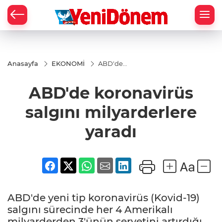
Zİ
Anasayfa
EKONOMİ
ABD'de
koronavirüs
salgını
ABD'de koronavirüs
milyarderlere
yaradı
salgını milyarderlere
yaradı
ABD'de yeni tip koronavirüs (Kovid-19)
salgını sürecinde her 4 Amerikalı
milyarderden 3'ünün servetini artırdığı