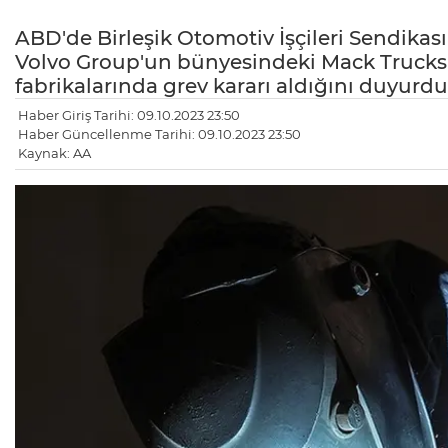
ABD'de Birleşik Otomotiv İşçileri Sendikası
Volvo Group'un bünyesindeki Mack Trucks'ı
fabrikalarında grev kararı aldığını duyurdu
Haber Giriş Tarihi: 09.10.2023 23:50
Haber Güncellenme Tarihi: 09.10.2023 23:50
Kaynak: AA