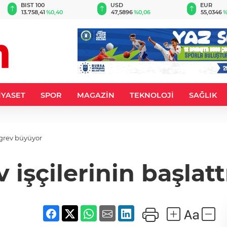
BIST 100
USD
EUR
13.758,41
%0,40
47,5896
%0,06
55,0346
%
İYASET
SPOR
MAGAZİN
TEKNOLOJİ
SAĞLIK
 grev büyüyor
işçilerinin başlat