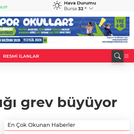
Hava Durumu
GBP
CHF
0,07
64,2344
%0,23
58,7455
%-0,30
Bursa
32 °
RESMİ İLANLAR
tığı grev büyüyor
En Çok Okunan Haberler