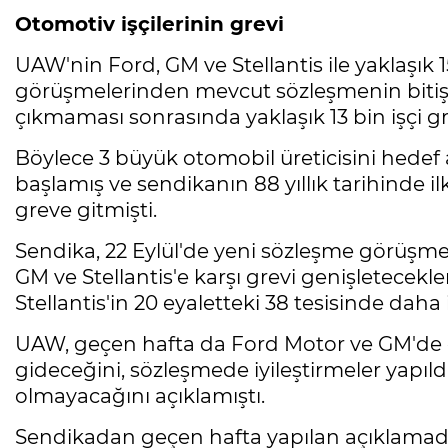
Otomotiv işçilerinin grevi
UAW'nin Ford, GM ve Stellantis ile yaklaşık 
görüşmelerinden mevcut sözleşmenin bitiş ta
çıkmaması sonrasında yaklaşık 13 bin işçi gr
Böylece 3 büyük otomobil üreticisini hedef al
başlamış ve sendikanın 88 yıllık tarihinde ilk
greve gitmişti.
Sendika, 22 Eylül'de yeni sözleşme görüşm
GM ve Stellantis'e karşı grevi genişletece
Stellantis'in 20 eyaletteki 38 tesisinde daha i
UAW, geçen hafta da Ford Motor ve GM'de ç
gideceğini, sözleşmede iyileştirmeler yapıldığ
olmayacağını açıklamıştı.
Sendikadan geçen hafta yapılan açıklamada,