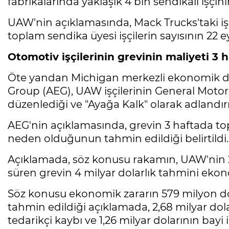
fabrikalarında yaklaşık 4 bin sendikalı işçinin
UAW'nin açıklamasında, Mack Trucks'taki işçi
toplam sendika üyesi işçilerin sayısının 22 eya
Otomotiv işçilerinin grevinin maliyeti 3 h
Öte yandan Michigan merkezli ekonomik d
Group (AEG), UAW işçilerinin General Motors
düzenlediği ve "Ayağa Kalk" olarak adlandırıl
AEG'nin açıklamasında, grevin 3 haftada to
neden olduğunun tahmin edildiği belirtildi.
Açıklamada, söz konusu rakamın, UAW'nin 20
süren grevin 4 milyar dolarlık tahmini ekono
Söz konusu ekonomik zararın 579 milyon d
tahmin edildiği açıklamada, 2,68 milyar dolar
tedarikçi kaybı ve 1,26 milyar dolarının bayi