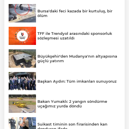
Bursa'daki feci kazada bir kurtuluş, bir
ölüm
TFF ile Trendyol arasındaki sponsorluk
sözleşmesi uzatıldı
Büyükşehir'den Mudanya'nın altyapısına
güçlü yatırım
Başkan Aydın: Tüm imkanları sunuyoruz
Bakan Yumaklı: 2 yangın söndürme
uçağımız yurda döndü
Suikast timinin son firarisinden kan
donduran ifade