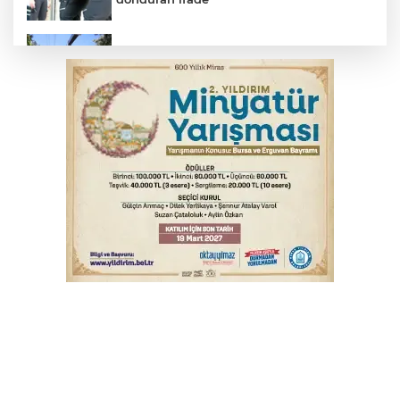
Osmangazi’de yeşil alanlar titizlikle
korunuyor
Bursa'da alkollü sürücü mahalleyi savaş
alanına çevirdi
Benzine dev indirim! Pompaya fiyatlarına
yansıyacak mı?
Bursa'da tavuk çiftliğinde yangın