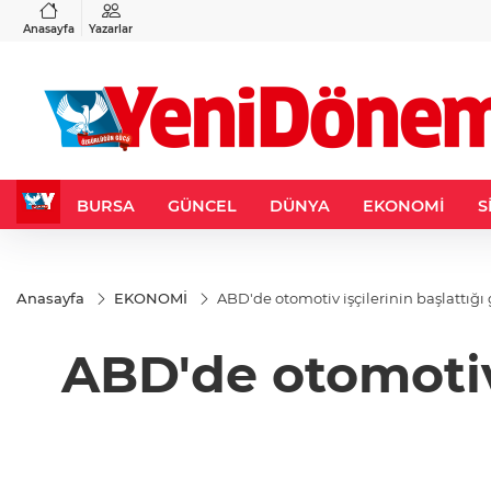
VND
GAU/TRY
6
%0,37
0,0018
%0,12
6.517,69
%0,33
Anasayfa
Yazarlar
BURSA
GÜNCEL
DÜNYA
EKONOMİ
S
Anasayfa
EKONOMİ
ABD'de otomotiv işçilerinin başlattığı
ABD'de otomotiv 