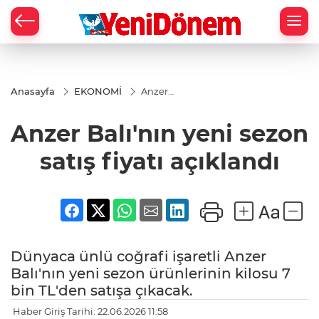
Zİ
Anasayfa
EKONOMİ
Anzer
Balı'nın
yeni
Anzer Balı'nın yeni sezon
sezon
satış
fiyatı
satış fiyatı açıklandı
açıklandı
Dünyaca ünlü coğrafi işaretli Anzer
Balı'nın yeni sezon ürünlerinin kilosu 7
bin TL'den satışa çıkacak.
Haber Giriş Tarihi: 22.06.2026 11:58