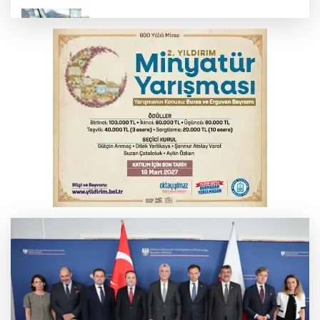
Benzine dev indirim! Pompaya fiyatlarına
yansıyacak mı?
YENİ Parti Genel Başkanı Özel'den
Çerçeve Yasa yorumu
Serbest piyasada döviz fiyatları
Serbest piyasada altın fiyatları...