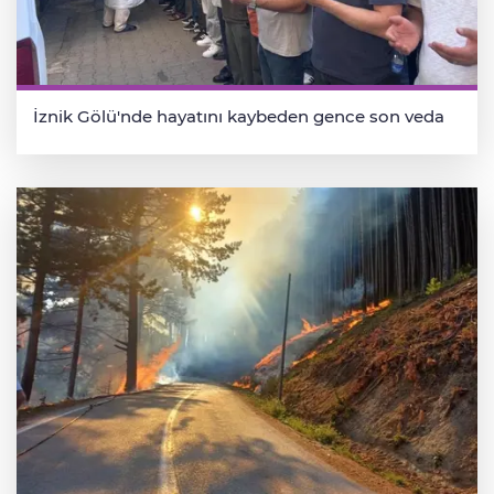
İznik Gölü'nde hayatını kaybeden gence son veda