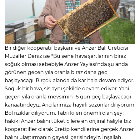
Bir diğer kooperatif başkanı ve Anzer Balı Üreticisi
Muzaffer Deniz ise "Bu sene hava şartlarının biraz
soğuk olması sebebiyle Anzer Yaylası'nda şu anda
görünen geçen yıla oranla biraz daha geç
başlayacağı. Birçok alanda da kar hala devam ediyor.
Soğuk bir hava, sis aynı şekilde devam ediyor. Yani
geçen yıla oranla mevsimin 15 gün geç başlayacağı
kanaatindeyiz. Arıcılarımıza hayırlı sezonlar diliyorum.
Bol rızıklar diliyorum. Tabii ki en önemli olan şey;
hakiki Anzer balını tüketicilere en orijinal haliyle biz
kooperatifler olarak üretip kendilerine gerçek Anzer
balını ulaştırmanın gayesi içerisindeyiz. İnşallah