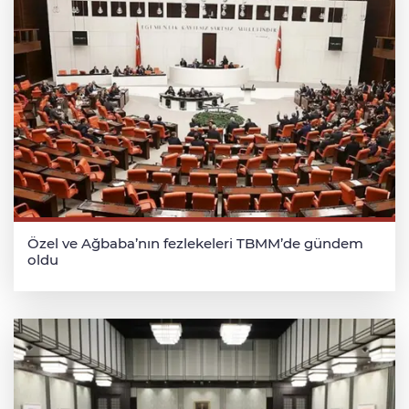
Özel ve Ağbaba’nın fezlekeleri TBMM’de gündem
oldu