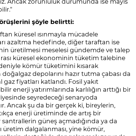
iz. Ancak zorunluluk durumunda ise mayıs
lir."
üşlerini şöyle belirtti:
raftan küresel ısınmayla mücadele
arı azaltma hedefinde, diğer taraftan ise
nin üretilmesi meselesi gündemde ve talep
nrası küresel ekonominin tüketim talebine
edeniyle kömür tüketimini kısarak
n doğalgaz depolarını hazır tutma çabası da
gaz fiyatları katlandı. Fosil yakıt
ir enerji yatırımlarında karlılığın arttığı bir
seviyesinde seyredeceği senaryoda
r. Ancak şu da bir gerçek ki, bireylerin,
ttıkça enerji üretiminde de artış bir
ir santrallerin güneş açmadığında ya da
ı üretim dalgalanması, yine kömür,