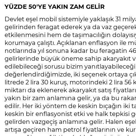
YÜZDE 50'YE YAKIN ZAM GELİR
Devlet eşel mobil sistemiyle yaklaşık 31 mil
gelirinden feragat ederek ya da vaz geçer
etkilenmesini hem de taşımacılığın dolayısı
korumaya çalıştı. Açıklanan enflasyon ile 
notlarında yıl sonuna kadar bu feragatin 46 mi
gelirlerinde büyük öneme sahip akaryakıt 
edilebileceği sorusu bizim yanıtlayabileceği
değerlendirdiğimizde, iki seçenek ortaya çık
litrede 2 lira 30 kuruş, motorindeki 2 lira 5
miktarı da eklenerek akaryakıt satış fiyatları
yakın bir zam anlamına gelir, ya da bu raka
edilir. Her iki yöntem de keskin bıçağın iki t
keskin bir enflasyonist etki ve halk tepkisi 
gelirden vazgeçiş anlamına gelir. Halen eşel
artışa geçiren ham petrol fiyatlarının ve kur