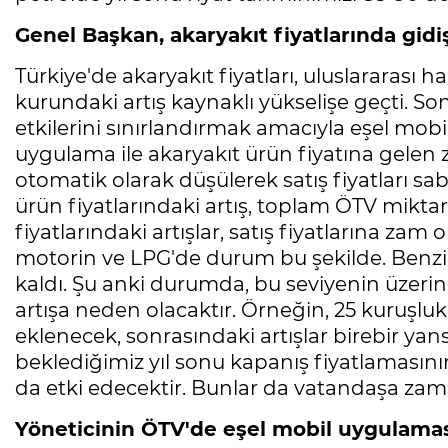
Genel Başkan, akaryakıt fiyatlarında gid
Türkiye'de akaryakıt fiyatları, uluslararası h
kurundaki artış kaynaklı yükselişe geçti. So
etkilerini sınırlandırmak amacıyla eşel mob
uygulama ile akaryakıt ürün fiyatına gelen 
otomatik olarak düşülerek satış fiyatları s
ürün fiyatlarındaki artış, toplam ÖTV miktar
fiyatlarındaki artışlar, satış fiyatlarına za
motorin ve LPG'de durum bu şekilde. Benzin 
kaldı. Şu anki durumda, bu seviyenin üzerind
artışa neden olacaktır. Örneğin, 25 kuruşluk bi
eklenecek, sonrasındaki artışlar birebir yan
beklediğimiz yıl sonu kapanış fiyatlamasının
da etki edecektir. Bunlar da vatandaşa zam 
Yöneticinin ÖTV'de eşel mobil uygulaması