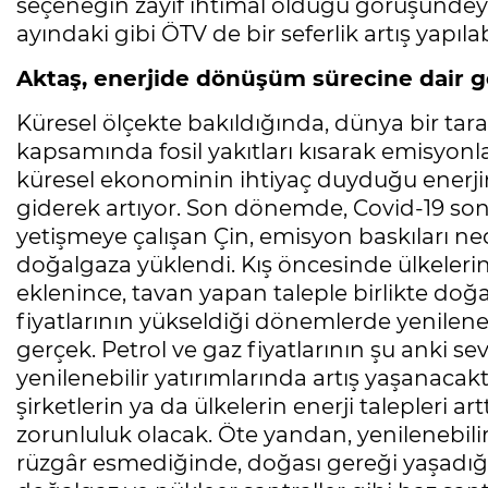
seçeneğin zayıf ihtimal olduğu görüşündey
ayındaki gibi ÖTV de bir seferlik artış yapılabi
Aktaş, enerjide dönüşüm sürecine dair gör
Küresel ölçekte bakıldığında, dünya bir ta
kapsamında fosil yakıtları kısarak emisyonl
küresel ekonominin ihtiyaç duyduğu enerji
giderek artıyor. Son dönemde, Covid-19 so
yetişmeye çalışan Çin, emisyon baskıları n
doğalgaza yüklendi. Kış öncesinde ülkeleri
eklenince, tavan yapan taleple birlikte doğal 
fiyatlarının yükseldiği dönemlerde yenilenebil
gerçek. Petrol ve gaz fiyatlarının şu anki 
yenilenebilir yatırımlarında artış yaşanacaktı
şirketlerin ya da ülkelerin enerji talepleri ar
zorunluluk olacak. Öte yandan, yenilenebil
rüzgâr esmediğinde, doğası gereği yaşadığ