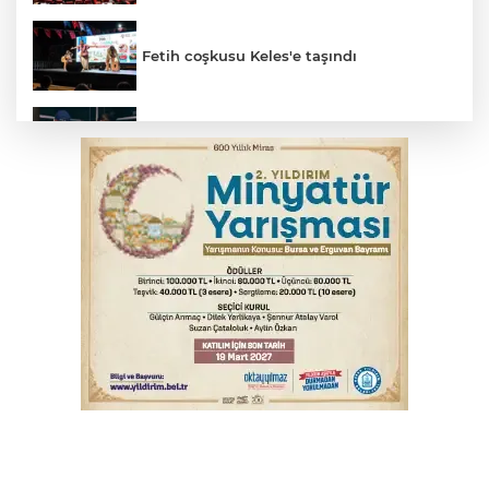
Fetih coşkusu Keles'e taşındı
Bursa’da yasa dışı bahis operasyonu: 3
kişi tutuklandı
İnegöl’de yangın paniği! Apartmana
sıçrayan alevler söndürüldü
Elektrik akımına kapılan işçi hayatını
kaybetti
Serbest piyasada döviz fiyatları