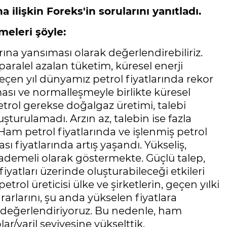
 ilişkin Foreks'in sorularını yanıtladı.
meleri şöyle:
ına yansıması olarak değerlendirebiliriz.
ralel azalan tüketim, küresel enerji
çen yıl dünyamız petrol fiyatlarında rekor
ması ve normalleşmeyle birlikte küresel
petrol gerekse doğalgaz üretimi, talebi
uşturulamadı. Arzın az, talebin ise fazla
 Ham petrol fiyatlarında ve işlenmiş petrol
ı fiyatlarında artış yaşandı. Yükseliş,
kademeli olarak göstermekte. Güçlü talep,
iyatları üzerinde oluşturabileceği etkileri
ol üreticisi ülke ve şirketlerin, geçen yılki
ararlarını, şu anda yükselen fiyatlara
 değerlendiriyoruz. Bu nedenle, ham
ar/varil seviyesine yükselttik.