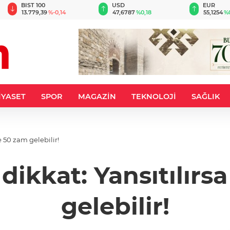
BIST 100
USD
EUR
13.779,39
%-0,14
47,6787
%0,18
55,1254
%
İYASET
SPOR
MAGAZİN
TEKNOLOJİ
SAĞLIK
e 50 zam gelebilir!
 dikkat: Yansıtılır
gelebilir!