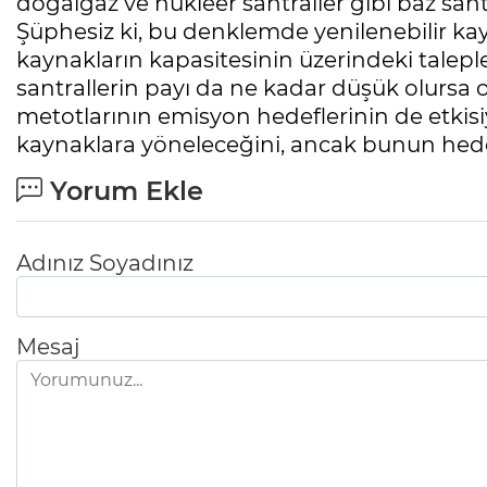
doğalgaz ve nükleer santraller gibi baz sa
Şüphesiz ki, bu denklemde yenilenebilir ka
kaynakların kapasitesinin üzerindeki talepler
santrallerin payı da ne kadar düşük olursa o
metotlarının emisyon hedeflerinin de etkis
kaynaklara yöneleceğini, ancak bunun hed
Yorum Ekle
Adınız Soyadınız
Mesaj