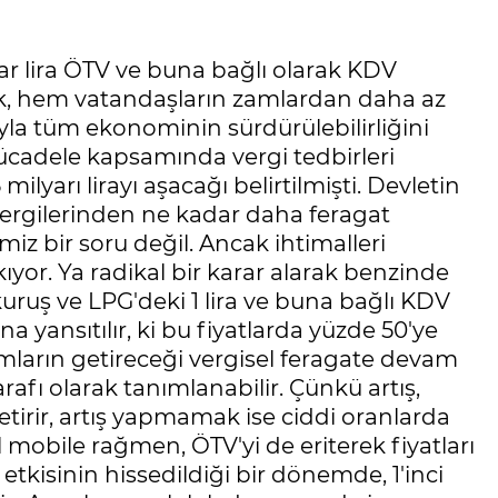
yar lira ÖTV ve buna bağlı olarak KDV
ek, hem vatandaşların zamlardan daha az
yla tüm ekonominin sürdürülebilirliğini
mücadele kapsamında vergi tedbirleri
lyarı lirayı aşacağı belirtilmişti. Devletin
vergilerinden ne kadar daha feragat
miz bir soru değil. Ancak ihtimalleri
ıyor. Ya radikal bir karar alarak benzinde
6 kuruş ve LPG'deki 1 lira ve buna bağlı KDV
na yansıtılır, ki bu fiyatlarda yüzde 50'ye
mların getireceği vergisel feragate devam
arafı olarak tanımlanabilir. Çünkü artış,
getirir, artış yapmamak ise ciddi oranlarda
 mobile rağmen, ÖTV'yi de eriterek fiyatları
 etkisinin hissedildiği bir dönemde, 1'inci