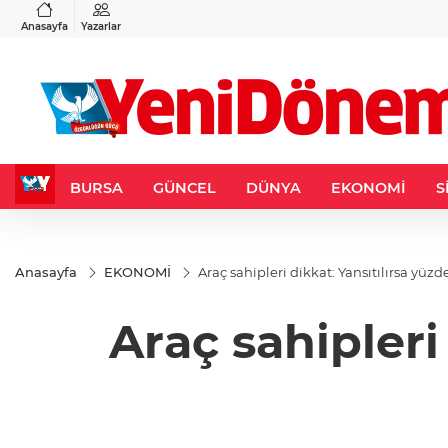
VND
GAU/TRY
3
%-0,22
0,0018
%0,32
6.660,55
%2,59
Anasayfa
Yazarlar
BURSA
GÜNCEL
DÜNYA
EKONOMİ
S
Anasayfa
EKONOMİ
Araç sahipleri dikkat: Yansıtılırsa yüzd
Araç sahipleri