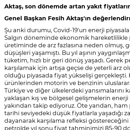
Aktaş, son dönemde artan yakıt fiyatlarına
Genel Başkan Fesih Aktaş'ın değerlendir
Şu anki durumu, Covid-19'un enerji piyasalar
Salgın döneminde ekonomik hareketlilikle pa
üretiminde de arz fazlasına neden olmuş, ge
düşüşleri yaşamıştı. Bu yıl aşının yaygınlaş
tüketim, hızlı bir geri dönüş yaşadı. Gerek 
karşılamak için artışa geçse de yeterli arz ol
olduğu piyasada fiyat yükselişi gerçekleşti.
ürünlerinden motorin ve benzinin uluslararas
Türkiye ve diğer ülkelerdeki yansımalarını 
yaklaşan kış ve bölgesel gelişmelerin enerji f
yakından takip ediyoruz. Öte yandan, ham petr
tarihi seviyedeki düşük fiyatlarla yaşadığı z
dayanarak karşılama refleksi göstereceğini
petrolde yıl sonu fiyat tahminimizi 85-90 dol