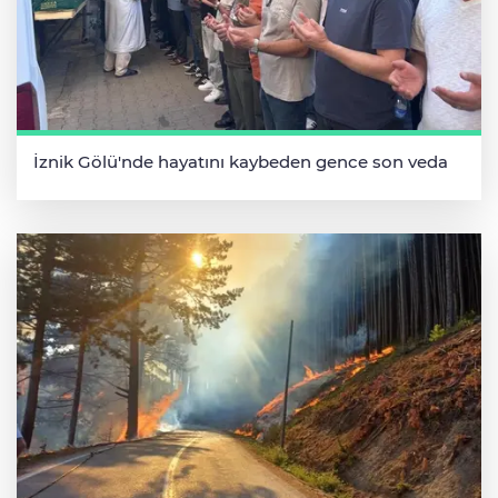
İznik Gölü'nde hayatını kaybeden gence son veda