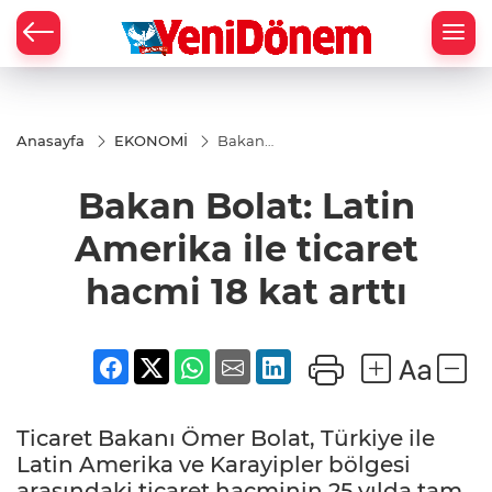
Zİ
Anasayfa
EKONOMİ
Bakan
Bolat:
Latin
Bakan Bolat: Latin
Amerika
ile
ticaret
Amerika ile ticaret
hacmi
18 kat
hacmi 18 kat arttı
arttı
Ticaret Bakanı Ömer Bolat, Türkiye ile
Latin Amerika ve Karayipler bölgesi
arasındaki ticaret hacminin 25 yılda tam