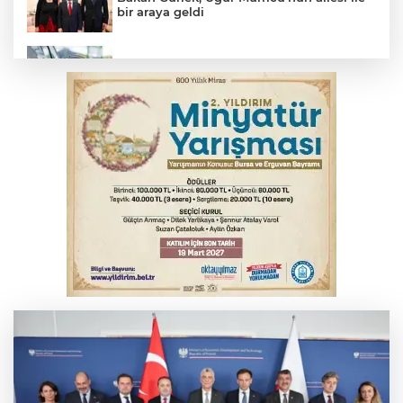
bir araya geldi
Benzine dev indirim! Pompaya fiyatlarına
yansıyacak mı?
YENİ Parti Genel Başkanı Özel'den
Çerçeve Yasa yorumu
Serbest piyasada döviz fiyatları
Serbest piyasada altın fiyatları...