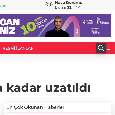
Hava Durumu
GBP
CHF
0,09
64,2295
%0,23
58,7662
%-0,27
Bursa
32 °
RESMİ İLANLAR
 kadar uzatıldı
En Çok Okunan Haberler