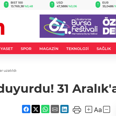
BIST 100
USD
EUR
13.769,38
%0,48
47,5886
%0,06
55,0486
%
İYASET
SPOR
MAGAZİN
TEKNOLOJİ
SAĞLIK
r uzatıldı
uyurdu! 31 Aralık'a