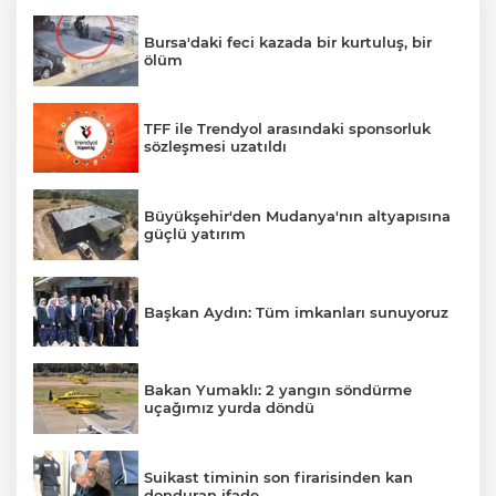
Bursa'daki feci kazada bir kurtuluş, bir
ölüm
TFF ile Trendyol arasındaki sponsorluk
sözleşmesi uzatıldı
Büyükşehir'den Mudanya'nın altyapısına
güçlü yatırım
Başkan Aydın: Tüm imkanları sunuyoruz
Bakan Yumaklı: 2 yangın söndürme
uçağımız yurda döndü
Suikast timinin son firarisinden kan
donduran ifade