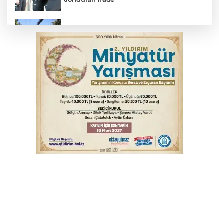
Osmangazi’de yeşil alanlar titizlikle
korunuyor
Bursa'da otomobil motosikletle çarpıştı:
2'si çocuk 3 yaralı
Bursa'da tavuk çiftliğinde yangın
Bursa'da alkollü sürücü mahalleyi savaş
alanına çevirdi