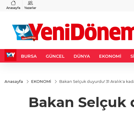
VND
GAU/TRY
6
%0,37
0,0018
%0,28
6.518,28
%0,34
Anasayfa
Yazarlar
BURSA
GÜNCEL
DÜNYA
EKONOMİ
S
Anasayfa
EKONOMİ
Bakan Selçuk duyurdu! 31 Aralık'a kada
Bakan Selçuk d