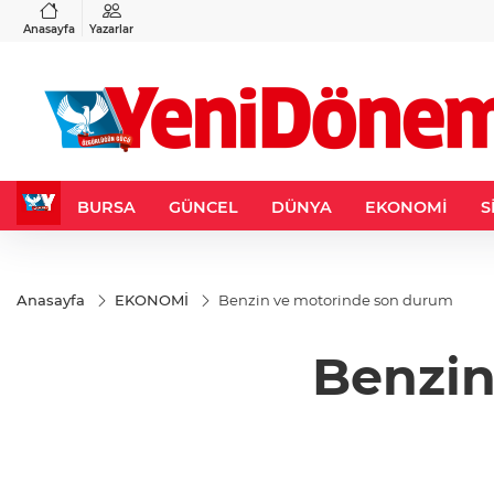
VND
GAU/TRY
3
%-0,22
0,0018
%0,32
6.660,55
%2,59
Anasayfa
Yazarlar
BURSA
GÜNCEL
DÜNYA
EKONOMİ
S
Anasayfa
EKONOMİ
Benzin ve motorinde son durum
Benzin