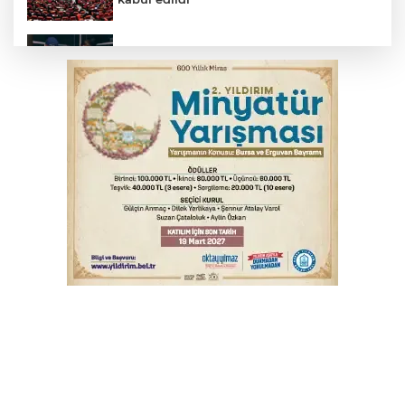
Bursa’da yasa dışı bahis operasyonu: 3
kişi tutuklandı
İnegöl’de yangın paniği! Apartmana
sıçrayan alevler söndürüldü
Serbest piyasada döviz fiyatları
Otomobil kanala uçtu: 2 yaralı