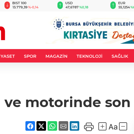
BIST 100
USD
EUR
13.779,39
%-0,14
47,6787
%0,18
55,1254
%
İYASET
SPOR
MAGAZİN
TEKNOLOJİ
SAĞLIK
 ve motorinde so