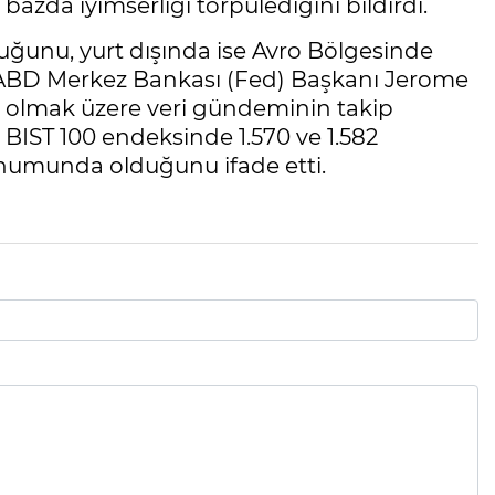
l bazda iyimserliği törpülediğini bildirdi.
uğunu, yurt dışında ise Avro Bölgesinde
, ABD Merkez Bankası (Fed) Başkanı Jerome
 olmak üzere veri gündeminin takip
n BIST 100 endeksinde 1.570 ve 1.582
konumunda olduğunu ifade etti.