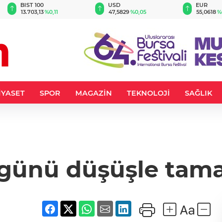
BIST 100
USD
EUR
13.703,13
%0,11
47,5829
%0,05
55,0618
%
İYASET
SPOR
MAGAZİN
TEKNOLOJİ
SAĞLIK
 günü düşüşle tama