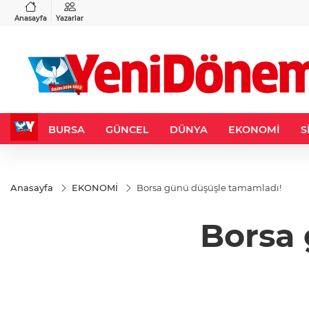
VND
GAU/TRY
6
%0,37
0,0018
%0,14
6.521,65
%0,39
Anasayfa
Yazarlar
BURSA
GÜNCEL
DÜNYA
EKONOMİ
S
Anasayfa
EKONOMİ
Borsa günü düşüşle tamamladı!
Borsa