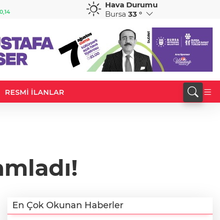
Hava Durumu
GBP
CHF
0,14
64,1816
%0,16
58,9335
%0,02
Bursa
33 °
RESMİ İLANLAR
mladı!
En Çok Okunan Haberler