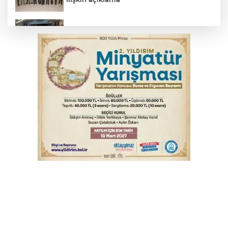
Başkan Aydın: Tüm imkanları sunuyoruz
Başkan Dalgıç: Denizler halkındır
Bursa’da bugün hava nasıl olacak?
Bursa'da kontrolden çıkan araç orta
refüje çıktı