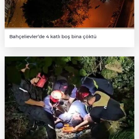
Bahçelievler’de 4 katlı boş bina çöktü