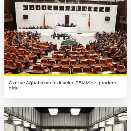
Özel ve Ağbaba’nın fezlekeleri TBMM’de gündem
oldu