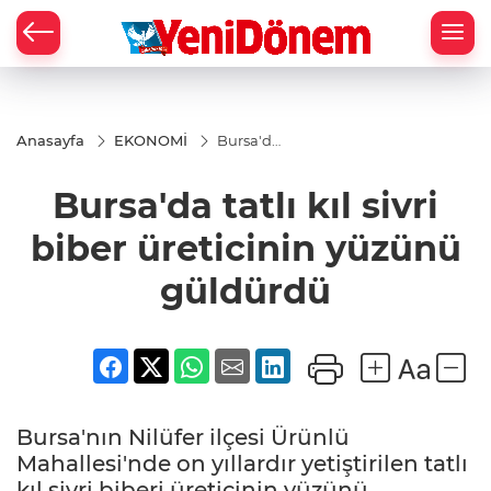
Zİ
Anasayfa
EKONOMİ
Bursa'da
tatlı kıl
sivri biber
Bursa'da tatlı kıl sivri
üreticinin
yüzünü
güldürdü
biber üreticinin yüzünü
güldürdü
Bursa'nın Nilüfer ilçesi Ürünlü
Mahallesi'nde on yıllardır yetiştirilen tatlı
kıl sivri biberi üreticinin yüzünü