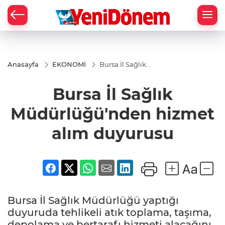
Zİ
Anasayfa
EKONOMİ
Bursa İl Sağlık
Müdürlüğü'nden
hizmet alım
Bursa İl Sağlık
duyurusu
Müdürlüğü'nden hizmet
alım duyurusu
Bursa İl Sağlık Müdürlüğü yaptığı
duyuruda tehlikeli atık toplama, taşıma,
depolama ve bertarafı hizmeti alacağını