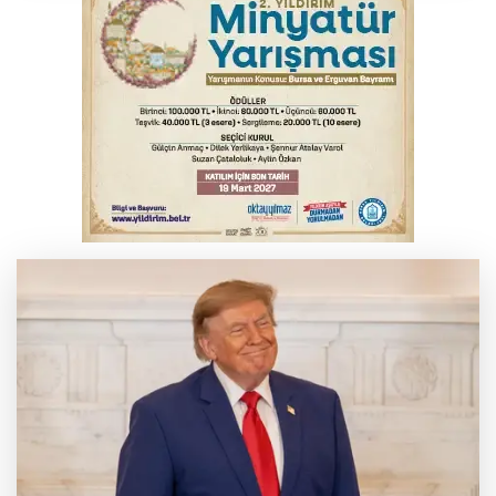
Suça sürüklenen çocuk yasası TBMM'de
kabul edildi
Yeni Parti Manisa İl Başkanı Özalper'in
ifadesi ortaya çıktı
Thorsten Fink, sağlık kontrolünden geçti