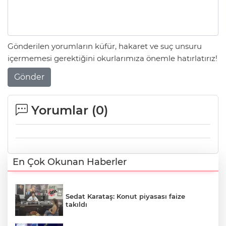
Gönderilen yorumların küfür, hakaret ve suç unsuru
içermemesi gerektiğini okurlarımıza önemle hatırlatırız!
Gönder
Yorumlar (
0
)
En Çok Okunan Haberler
Sedat Karataş: Konut piyasası faize
takıldı