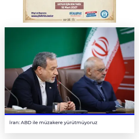
Bursa'da korkutan kazada 4 yaralı
İran: ABD ile müzakere yürütmüyoruz