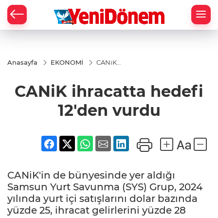
Zİ
Anasayfa
EKONOMİ
CANiK
ihracatta
hedefi
CANiK ihracatta hedefi
12'den
vurdu
12'den vurdu
CANiK'in de bünyesinde yer aldığı
Samsun Yurt Savunma (SYS) Grup, 2024
yılında yurt içi satışlarını dolar bazında
yüzde 25, ihracat gelirlerini yüzde 28