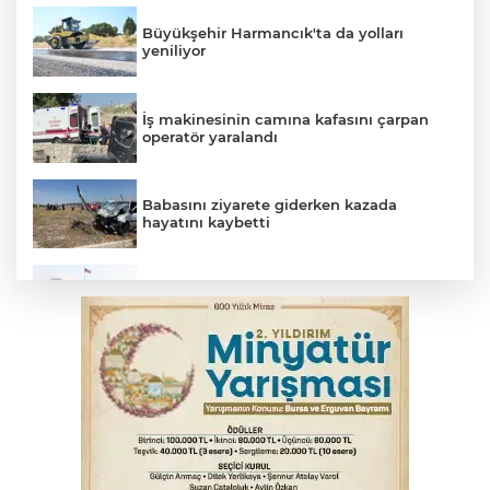
Büyükşehir Harmancık'ta da yolları
yeniliyor
İş makinesinin camına kafasını çarpan
operatör yaralandı
Babasını ziyarete giderken kazada
hayatını kaybetti
Beyaz Saray ile Taylor Swift arasında telif
savaşı
Bursa'da Mustafa Keser'den müzik ve
kahkaha dolu gece
İnegöl'de orman yangını; Havadan ve
karadan müdahale başlatıldı