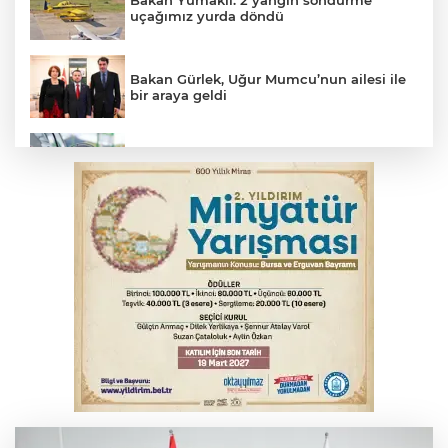
uçağımız yurda döndü
Bakan Gürlek, Uğur Mumcu’nun ailesi ile
bir araya geldi
Benzine dev indirim! Pompaya fiyatlarına
yansıyacak mı?
YENİ Parti Genel Başkanı Özel'den
Çerçeve Yasa yorumu
Serbest piyasada döviz fiyatları
Serbest piyasada altın fiyatları...