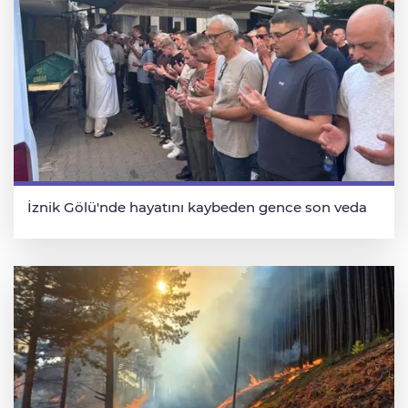
İznik Gölü'nde hayatını kaybeden gence son veda