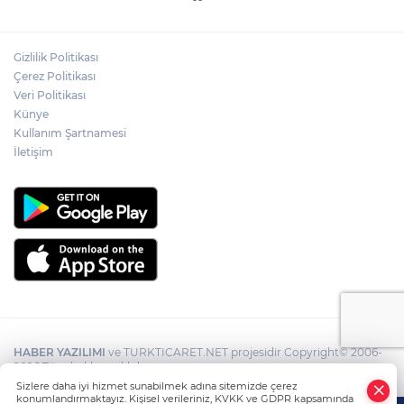
Gizlilik Politikası
Çerez Politikası
Veri Politikası
Künye
Kullanım Şartnamesi
İletişim
HABER YAZILIMI
ve TURKTICARET.NET projesidir Copyright© 2006-
2026 Tüm hakları saklıdır.
Sizlere daha iyi hizmet sunabilmek adına sitemizde çerez
konumlandırmaktayız. Kişisel verileriniz, KVKK ve GDPR kapsamında