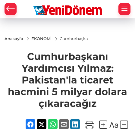
Zİ
Anasayfa
EKONOMİ
Cumhurbaşkanı
Yardımcısı
Yılmaz:
Cumhurbaşkanı
Pakistan'la
ticaret hacmini
5 milyar dolara
Yardımcısı Yılmaz:
çıkaracağız
Pakistan'la ticaret
hacmini 5 milyar dolara
çıkaracağız