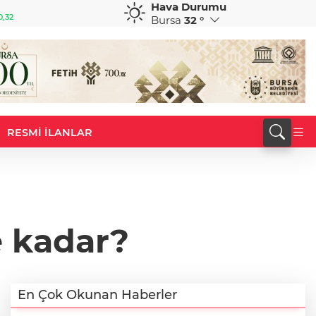
Hava Durumu
GBP
CHF
0,32
64,3468
%0,38
59,0083
%0,82
Bursa
32 °
RESMİ İLANLAR
 kadar?
En Çok Okunan Haberler