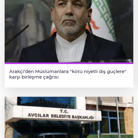
Arakçi'den Müslümanlara "kötü niyetli dış güçlere"
karşı birleşme çağrısı