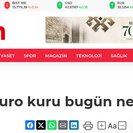
BIST 100
USD
EUR
13.779,39
%-0,14
47,6787
%0,18
55,1254
%
İYASET
SPOR
MAGAZİN
TEKNOLOJİ
SAĞLIK
Euro kuru bugün ne