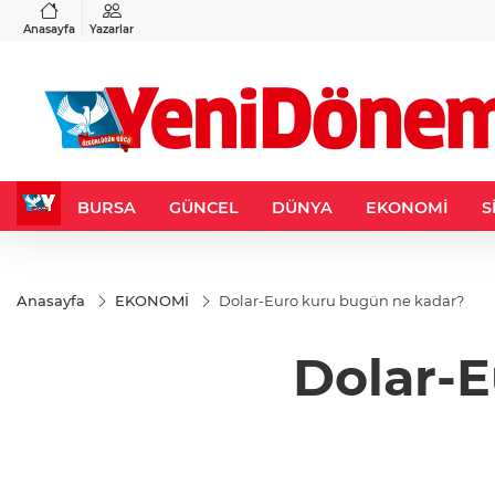
VND
GAU/TRY
3
%-0,22
0,0018
%0,32
6.660,55
%2,59
Anasayfa
Yazarlar
BURSA
GÜNCEL
DÜNYA
EKONOMİ
S
Anasayfa
EKONOMİ
Dolar-Euro kuru bugün ne kadar?
Dolar-