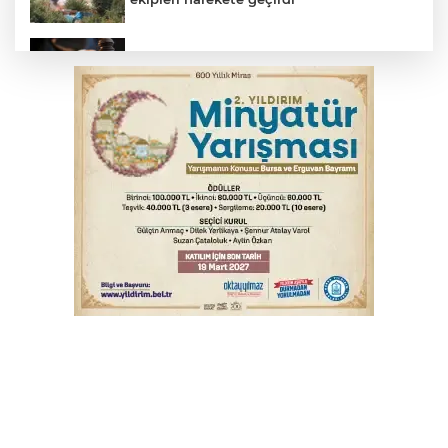
Yargıtay’dan primle çalışanlara müjde
TOFAŞ Basketbol'da sağlık kontrolleri
başladı
Bursa’da bugün hava nasıl olacak?
Osmangazi’de iş arayanlara destek