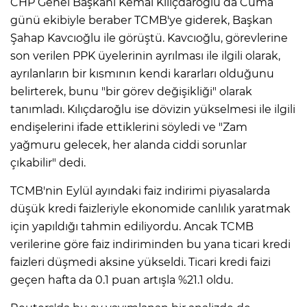
CHP Genel Başkanı Kemal Kılıçdaroğlu da Cuma
günü ekibiyle beraber TCMB'ye giderek, Başkan
Şahap Kavcıoğlu ile görüştü. Kavcıoğlu, görevlerine
son verilen PPK üyelerinin ayrılması ile ilgili olarak,
ayrılanların bir kısmının kendi kararları olduğunu
belirterek, bunu "bir görev değişikliği" olarak
tanımladı. Kılıçdaroğlu ise dövizin yükselmesi ile ilgili
endişelerini ifade ettiklerini söyledi ve "Zam
yağmuru gelecek, her alanda ciddi sorunlar
çıkabilir" dedi.
TCMB'nin Eylül ayındaki faiz indirimi piyasalarda
düşük kredi faizleriyle ekonomide canlılık yaratmak
için yapıldığı tahmin ediliyordu. Ancak TCMB
verilerine göre faiz indiriminden bu yana ticari kredi
faizleri düşmedi aksine yükseldi. Ticari kredi faizi
geçen hafta da 0.1 puan artışla %21.1 oldu.