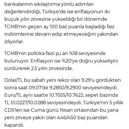
bankalarının sıkılaştırma yönlü adımları
değerlendirdiği, Türkiye'de ise enflasyonun iki
buçuk yılın zirvesine yükseldiği bir dönemde
TCMB'nin geçen ay 100 baz puanla başladığı faiz
indirimlerine devam edip etmeyeceğini yakından
izliyorlar.
TCMB'nin politika faizi şu an %18 seviyesinde
bulunuyor. Enflasyon ise %20'ye doğru yükselişini
sürdürerek 2.5 yılın zirvesinde.
Dolar/TL bu sabah yeni rekor olan 9.29'u gördükten
sonra saat 09.07'de 9.2850/9.2900 seviyesindeydi.
Euro/TL aynı saatte 10.7555/10.7622, sepet bazında
TL 10.0227/10.0288 seviyesindeydi. Türkiye'nin 5 yıllık
CDS'leri ise Cuma günü Nisan ortasından bu yana
yeni zirveye yakın olan 446/450 baz puandan
kapandı.