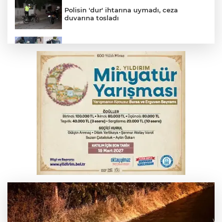
Polisin 'dur' ihtarına uymadı, ceza
duvarına tosladı
Bursa'da yolcu otobüsünün çarptığı
kadın ağır yaralandı
Uludağ İçecek, 1. FC Nürnberg’in resmi
sponsoru oldu
'Yeni nesil suç örgütlerine' dev operasyon
Erguvan Bayramı minyatür sanatıyla
geleceğe taşınacak