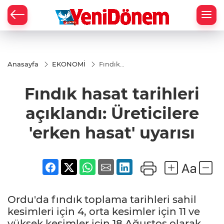
Zİ
Anasayfa
EKONOMİ
Fındık
hasat
tarihleri
Fındık hasat tarihleri
açıklandı:
Üreticilere
'erken
açıklandı: Üreticilere
hasat'
uyarısı
'erken hasat' uyarısı
Ordu'da fındık toplama tarihleri sahil
kesimleri için 4, orta kesimler için 11 ve
yüksek kesimler için 18 Ağustos olarak