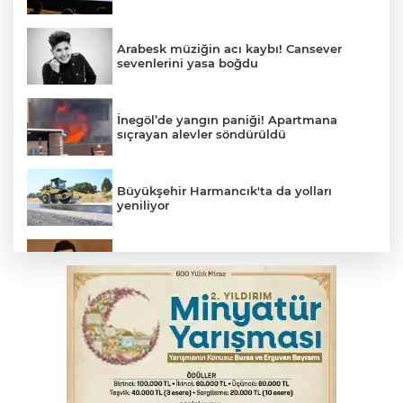
Arabesk müziğin acı kaybı! Cansever
sevenlerini yasa boğdu
İnegöl’de yangın paniği! Apartmana
sıçrayan alevler söndürüldü
Büyükşehir Harmancık'ta da yolları
yeniliyor
Elektrik akımına kapılan işçi hayatını
kaybetti
İş makinesinin camına kafasını çarpan
operatör yaralandı
Babasını ziyarete giderken kazada