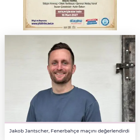
hayatını kaybetti
İnegöl'de orman yangını; Havadan ve
karadan müdahale başlatıldı
Jakob Jantscher, Fenerbahçe maçını değerlendirdi