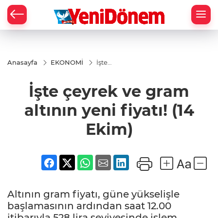
Zİ
Anasayfa
EKONOMİ
İşte
çeyrek
ve
İşte çeyrek ve gram
gram
altının
yeni
altının yeni fiyatı! (14
fiyatı!
(14
Ekim)
Ekim)
Altının gram fiyatı, güne yükselişle
başlamasının ardından saat 12.00
itibarıyla 528 lira seviyesinde işlem