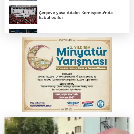
Çerçeve yasa Adalet Komisyonu'nda
kabul edildi
Bursa’da yasa dışı bahis operasyonu: 3
kişi tutuklandı
İnegöl’de yangın paniği! Apartmana
sıçrayan alevler söndürüldü
Serbest piyasada döviz fiyatları
Otomobil kanala uçtu: 2 yaralı