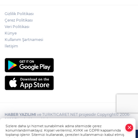
Gizlilik Politikası
Çerez Politikası
Veri Politikası
Künye
Kullanım Şartnamesi
İletişim
HABER YAZILIMI
ve TURKTICARET.NET projesidir Copyright© 2006-
2026 Tüm hakları saklıdır.
Sizlere daha iyi hizmet sunabilmek adına sitemizde çerez
konumlandırmaktayız. Kişisel verileriniz, KVKK ve GDPR kapsamında
toplanıp işlenir. Sitemizi kullanarak, çerezleri kullanmamızı kabul etmiş