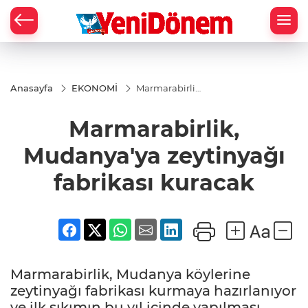
Zİ
Anasayfa
EKONOMİ
Marmarabirlik,
Mudanya'ya
zeytinyağı
Marmarabirlik,
fabrikası
kuracak
Mudanya'ya zeytinyağı
fabrikası kuracak
Marmarabirlik, Mudanya köylerine
zeytinyağı fabrikası kurmaya hazırlanıyor
ve ilk sıkımın bu yıl içinde yapılması