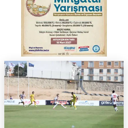
İnegöl’de yangın paniği! Apartmana
sıçrayan alevler söndürüldü
Elektrik akımına kapılan işçi hayatını
kaybetti
Serbest piyasada döviz fiyatları