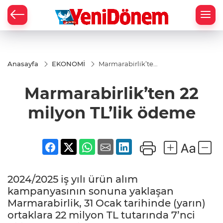
Zİ
Anasayfa
EKONOMİ
Marmarabirlik’ten
22 milyon TL’lik
ödeme
Marmarabirlik’ten 22
milyon TL’lik ödeme
2024/2025 iş yılı ürün alım
kampanyasının sonuna yaklaşan
Marmarabirlik, 31 Ocak tarihinde (yarın)
ortaklara 22 milyon TL tutarında 7’nci