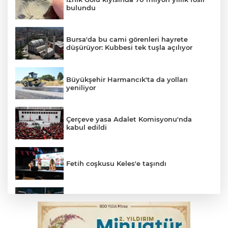
bulundu
Bursa'da bu cami görenleri hayrete
düşürüyor: Kubbesi tek tuşla açılıyor
Büyükşehir Harmancık'ta da yolları
yeniliyor
Çerçeve yasa Adalet Komisyonu'nda
kabul edildi
Fetih coşkusu Keles'e taşındı
Bursa’da yasa dışı bahis operasyonu: 3
kişi tutuklandı