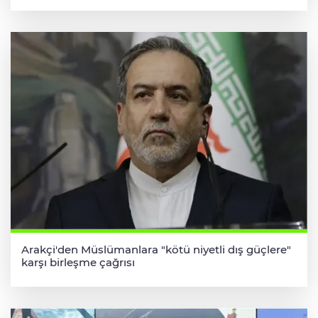
Arakçi'den Müslümanlara "kötü niyetli dış güçlere"
karşı birleşme çağrısı