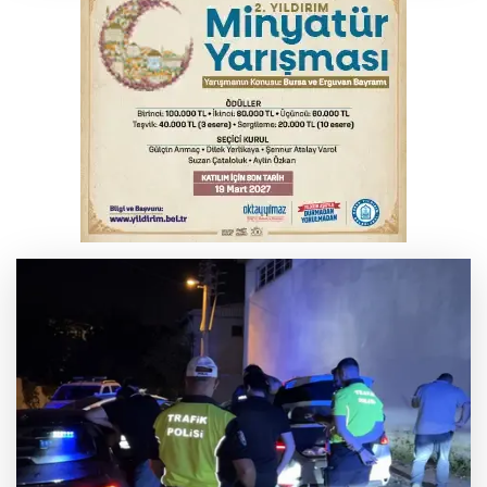
TOFAŞ Basketbol'da sağlık kontrolleri
başladı
Bursa’da bugün hava nasıl olacak?
Osmangazi’de iş arayanlara destek