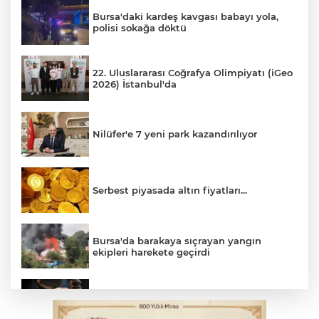
Bursa'daki kardeş kavgası babayı yola,
polisi sokağa döktü
22. Uluslararası Coğrafya Olimpiyatı (iGeo
2026) İstanbul'da
Nilüfer'e 7 yeni park kazandırılıyor
Serbest piyasada altın fiyatları...
Bursa'da barakaya sıçrayan yangın
ekipleri harekete geçirdi
Yargıtay’dan primle çalışanlara müjde