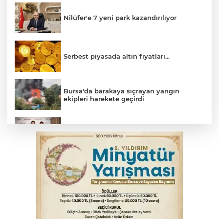
Nilüfer'e 7 yeni park kazandırılıyor
Serbest piyasada altın fiyatları...
Bursa'da barakaya sıçrayan yangın
ekipleri harekete geçirdi
TOFAŞ Basketbol'da sağlık kontrolleri
başladı
Yargıtay’dan primle çalışanlara müjde
Bursa’da bugün hava nasıl olacak?