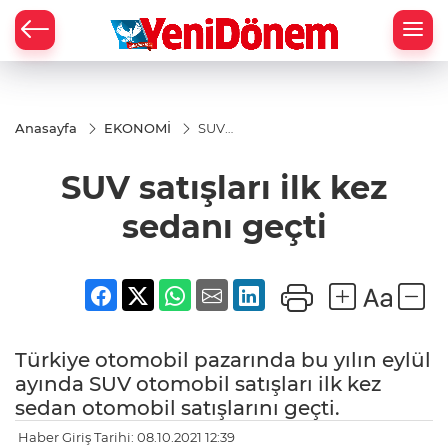
Zİ
Anasayfa
EKONOMİ
SUV
satışları
ilk kez
SUV satışları ilk kez
sedanı
geçti
sedanı geçti
Türkiye otomobil pazarında bu yılın eylül
ayında SUV otomobil satışları ilk kez
sedan otomobil satışlarını geçti.
Haber Giriş Tarihi: 08.10.2021 12:39