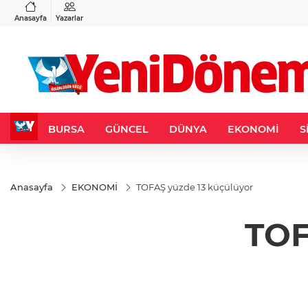
VND
GAU/TRY
9
%0,27
0,0018
%0,11
6.500,71
%0,07
Anasayfa
Yazarlar
BURSA
GÜNCEL
DÜNYA
EKONOMİ
S
Anasayfa
EKONOMİ
TOFAŞ yüzde 13 küçülüyor
TOF