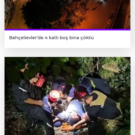
Bahçelievler’de 4 katlı boş bina çöktü