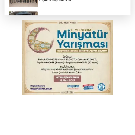
Başkan Aydın: Tüm imkanları sunuyoruz
Başkan Dalgıç: Denizler halkındır
Bursa’da bugün hava nasıl olacak?
Bursa'da kontrolden çıkan araç orta
refüje çıktı