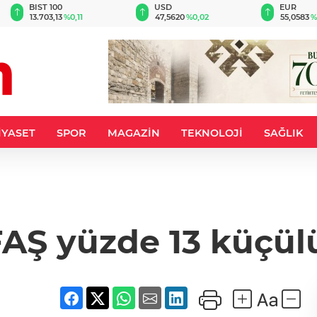
BIST 100
USD
EUR
13.703,13
%0,11
47,5620
%0,02
55,0583
%
İYASET
SPOR
MAGAZİN
TEKNOLOJİ
SAĞLIK
AŞ yüzde 13 küçül