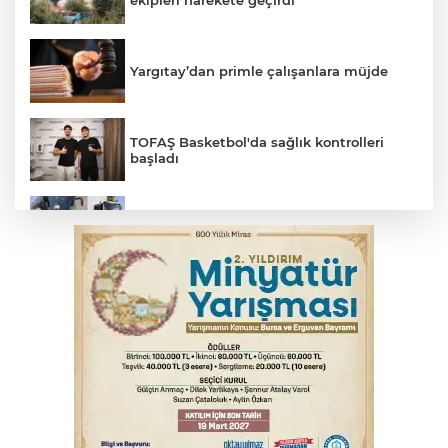
ekipleri harekete geçirdi
Yargıtay’dan primle çalışanlara müjde
TOFAŞ Basketbol'da sağlık kontrolleri
başladı
Bursa'da yolcu otobüsünün çarptığı
kadın ağır yaralandı
2 katlı 24 kişilik işçi konteynerinde
yangın
Polisin 'dur' ihtarına uymadı, ceza
duvarına tosladı