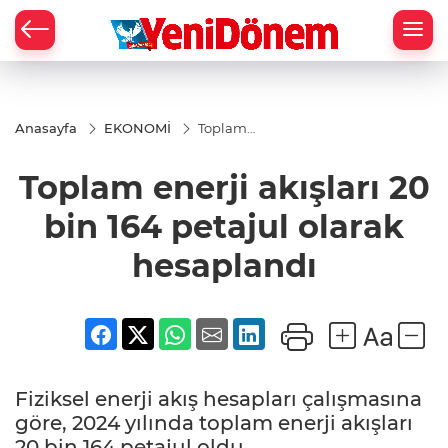
Zİ
Anasayfa
EKONOMİ
Toplam
enerji
akışları 20
Toplam enerji akışları 20
bin 164
petajul
olarak
bin 164 petajul olarak
hesaplandı
hesaplandı
Fiziksel enerji akış hesapları çalışmasına
göre, 2024 yılında toplam enerji akışları
20 bin 164 petajul oldu.