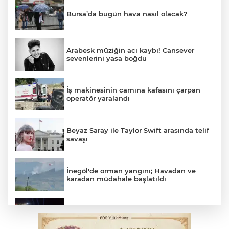
Bursa’da bugün hava nasıl olacak?
Arabesk müziğin acı kaybı! Cansever
sevenlerini yasa boğdu
İş makinesinin camına kafasını çarpan
operatör yaralandı
Beyaz Saray ile Taylor Swift arasında telif
savaşı
İnegöl'de orman yangını; Havadan ve
karadan müdahale başlatıldı
Bursa'da binlerce kişi meteor yağmuru
için bir araya geldi