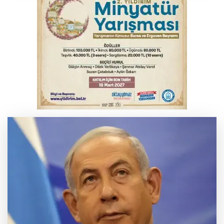
Bursa'da Mustafa Keser'den müzik ve
kahkaha dolu gece
Bursa'da korkutan kazada 4 yaralı
Karacabey’de makilik alanda orman
yangını