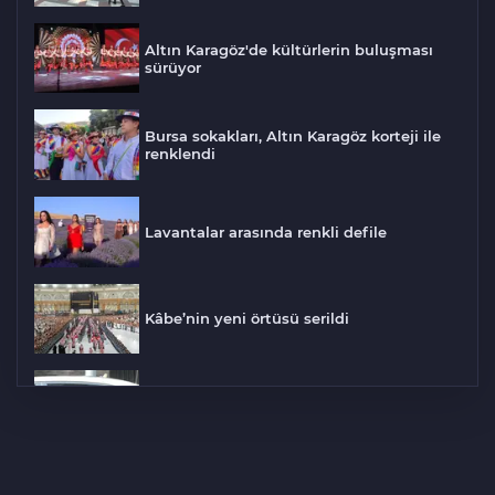
Altın Karagöz'de kültürlerin buluşması
sürüyor
Bursa sokakları, Altın Karagöz korteji ile
renklendi
Lavantalar arasında renkli defile
Kâbe’nin yeni örtüsü serildi
Tayland Prensesi son yolculuğuna
uğurlandı
Milliler Kuzey Makedonya maçı