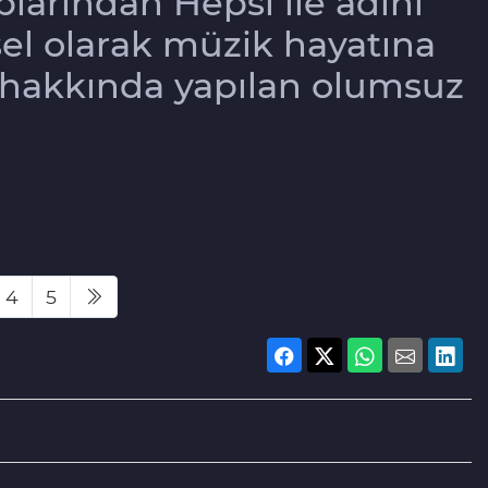
uplarından Hepsi ile adını
el olarak müzik hayatına
 hakkında yapılan olumsuz
4
5