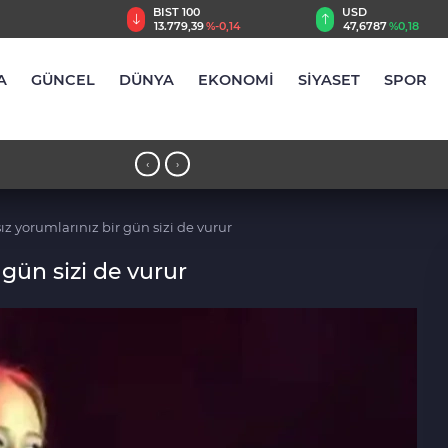
TRY
BIST 100
USD
,55
%2,59
13.779,39
%-0,14
47,6787
%0,18
A
GÜNCEL
DÜNYA
EKONOMİ
SİYASET
SPOR
17:50 - Ayvalık’ta Üretici ve El Emeği
‹
›
katıyor
ız yorumlarınız bir gün sizi de vurur
 gün sizi de vurur