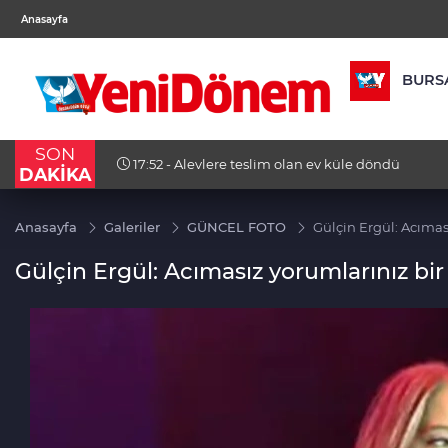
BGN
VND
GAU/
Anasayfa
27,9743
%-0,22
0,0018
%0,32
6.660
BURS
SON
toprağa
17:52 - Alevlere teslim olan ev küle döndü
DAKİKA
Anasayfa
Galeriler
GÜNCEL FOTO
Gülçin Ergül: Acımas
Gülçin Ergül: Acımasız yorumlarınız bir