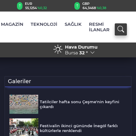
EUR
GBP
55,1254
%0,32
64,3468
%0,38
MAGAZİN
TEKNOLOJİ
SAĞLIK
RESMİ
İLANLAR
Hava Durumu
 Pazarı yaz akşamlarına renk
17:30 - İnegöl'de orman 
Bursa
32 °
başlatıldı
Galeriler
Tatilciler hafta sonu Çeşme'nin keyfini
çıkardı
Festivalin ikinci gününde İnegöl farklı
kültürlerle renklendi