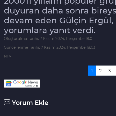
2000'li yılların popüler gr
duyuran daha sonra bireys
devam eden Gülçin Ergül,
yorumlara yanıt verdi.
Oluşturulma Tarihi: 7 Kasım 2024, Perşembe 18:01
Güncellenme Tarihi: 7 Kasım 2024, Perşembe 18:03
NTV
1
2
3
Yorum Ekle