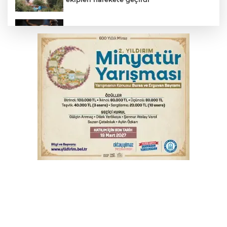
Yargıtay’dan primle çalışanlara müjde
TOFAŞ Basketbol'da sağlık kontrolleri
başladı
Bursa’da bugün hava nasıl olacak?
Osmangazi’de iş arayanlara destek