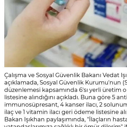
Çalışma ve Sosyal Güvenlik Bakanı Vedat I
açıklamada, Sosyal Güvenlik Kurumu'nun (S
düzenlemesi kapsamında 6'sı yerli üretim 
listesine alındığını açıkladı. Buna göre 5 anti
immunosüpresant, 4 kanser ilacı, 2 solunum s
ilaç ve 1 vitamin ilacı geri ödeme listesine alı
Bakan Işıkhan paylaşımında, "İlaçların hast
vatandaşlarımıza sağlıklı bir ömür dilerim" i