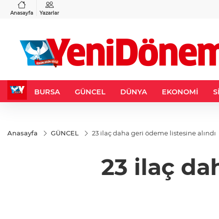
GAU/TRY
BIST 100
%0,32
6.660,55
%2,59
13.779,39
%-0,14
Anasayfa
Yazarlar
BURSA
GÜNCEL
DÜNYA
EKONOMİ
S
Anasayfa
GÜNCEL
23 ilaç daha geri ödeme listesine alındı
23 ilaç da