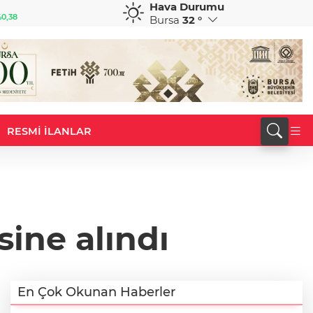
Hava Durumu
CHF
CAD
0,38
59,0083
%0,82
34,1883
%0,73
Bursa
32 °
RESMİ İLANLAR
sine alındı
En Çok Okunan Haberler