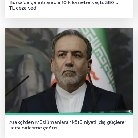
Bursa'da çalıntı araçla 10 kilometre kaçtı, 380 bin
TL ceza yedi
Arakçi'den Müslümanlara "kötü niyetli dış güçlere"
karşı birleşme çağrısı