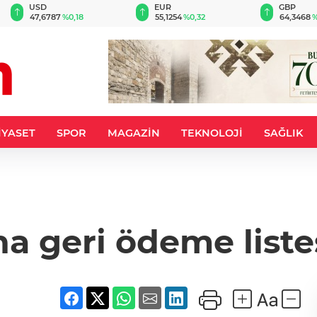
USD
EUR
GBP
47,6787
%0,18
55,1254
%0,32
64,3468
%
İYASET
SPOR
MAGAZİN
TEKNOLOJİ
SAĞLIK
ha geri ödeme liste