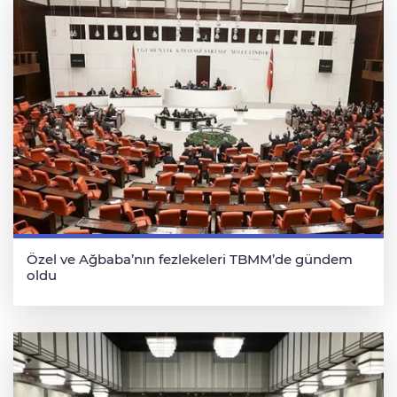
Özel ve Ağbaba’nın fezlekeleri TBMM’de gündem
oldu