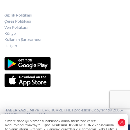
Gizlilik Politikası
Çerez Politikası
Veri Politikası
Künye
Kullanım Şartnamesi
İletişim
HABER YAZILIMI
ve TURKTICARET.NET projesidir Copyright© 2006-
2026 Tüm hakları saklıdır.
Sizlere daha iyi hizmet sunabilmek adına sitemizde çerez
konumlandırmaktayız. Kişisel verileriniz, KVKK ve GDPR kapsamında
toplanıp işlenir. Sitemizi kullanarak, çerezleri kullanmamızı kabul etmiş