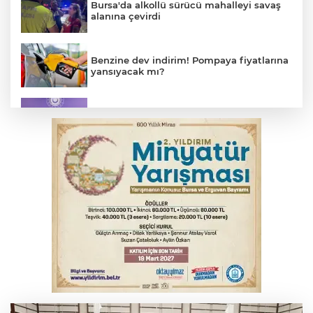
Bursa'da alkollü sürücü mahalleyi savaş
alanına çevirdi
Benzine dev indirim! Pompaya fiyatlarına
yansıyacak mı?
MSB: YAŞ kararları devletimize ve
milletimize hayırlı olsun
Serbest piyasada döviz fiyatları
Osmangazi’de kaldırım işgaline geçit yok
Serbest piyasada altın fiyatları...