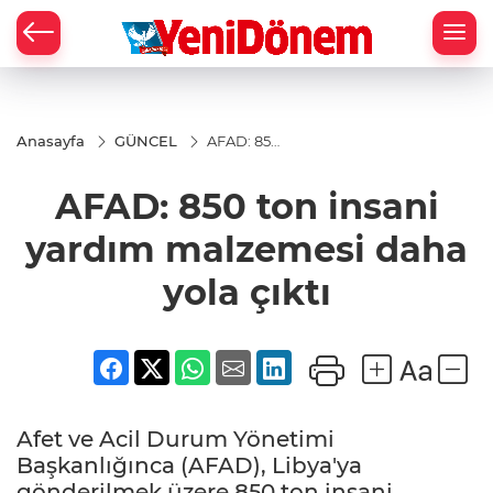
Zİ
Anasayfa
GÜNCEL
AFAD: 850
ton insani
yardım
AFAD: 850 ton insani
malzemesi
daha yola
çıktı
yardım malzemesi daha
yola çıktı
Afet ve Acil Durum Yönetimi
Başkanlığınca (AFAD), Libya'ya
gönderilmek üzere 850 ton insani