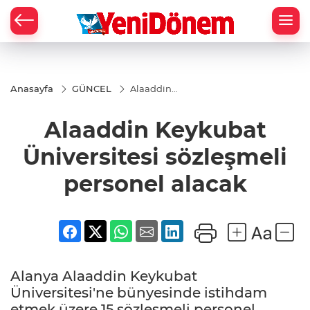
Zİ
Anasayfa
GÜNCEL
Alaaddin
Keykubat
Üniversitesi
Alaaddin Keykubat
sözleşmeli
personel
alacak
Üniversitesi sözleşmeli
personel alacak
Alanya Alaaddin Keykubat
Üniversitesi'ne bünyesinde istihdam
etmek üzere 15 sözleşmeli personel