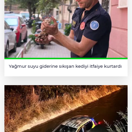
Yağmur suyu giderine sıkışan kediyi itfaiye kurtardı