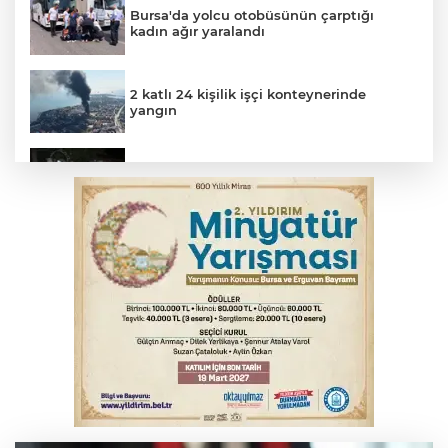
Bursa'da yolcu otobüsünün çarptığı
kadın ağır yaralandı
2 katlı 24 kişilik işçi konteynerinde
yangın
Polisin 'dur' ihtarına uymadı, ceza
duvarına tosladı
Uludağ İçecek, 1. FC Nürnberg’in resmi
sponsoru oldu
Erguvan Bayramı minyatür sanatıyla
geleceğe taşınacak
Başkan Aydın Osmangazi’nin nabzını
sahada tuttu