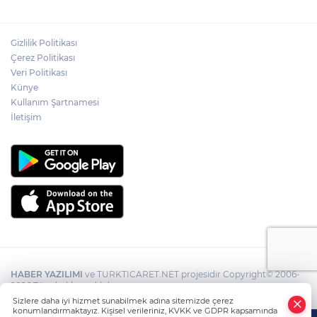
Gizlilik Politikası
Çerez Politikası
Veri Politikası
Künye
Kullanım Şartnamesi
İletişim
HABER YAZILIMI
ve TURKTICARET.NET projesidir Copyright© 2006-
2026 Tüm hakları saklıdır.
Sizlere daha iyi hizmet sunabilmek adına sitemizde çerez
konumlandırmaktayız. Kişisel verileriniz, KVKK ve GDPR kapsamında