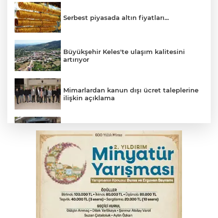
Serbest piyasada altın fiyatları...
Büyükşehir Keles'te ulaşım kalitesini
artırıyor
Mimarlardan kanun dışı ücret taleplerine
ilişkin açıklama
Başkan Aydın: Tüm imkanları sunuyoruz
Başkan Dalgıç: Denizler halkındır
Bursa’da bugün hava nasıl olacak?