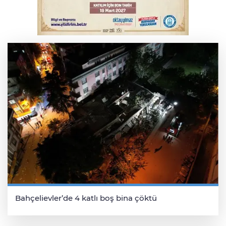
Bursa'da kontrolden çıkan araç orta
refüje çıktı
Bahçelievler’de 4 katlı boş bina çöktü